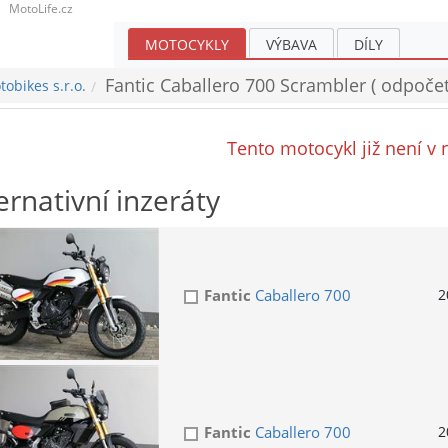
MotoLife.cz
MOTOCYKLY
VÝBAVA
DÍLY
Fantic Caballero 700 Scrambler ( odpoče
obikes s.r.o.
Tento motocykl již není v 
ernativní inzeráty
Fantic
Caballero 700
2
Fantic
Caballero 700
2