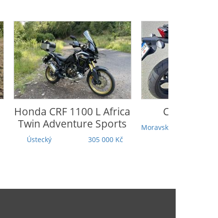
Honda
CRF 1100 L Africa
CFmoto
65
Twin Adventure Sports
Moravskoslezský
Ústecký
305 000 Kč