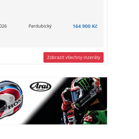
026
Pardubický
164 900 Kč
Zobrazit všechny inzeráty