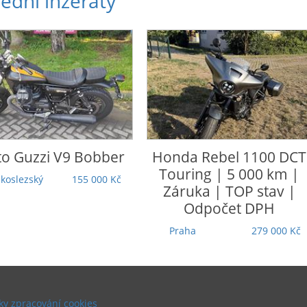
ední inzeráty
o Guzzi
V9 Bobber
Honda
Rebel 1100 DCT
Touring | 5 000 km |
koslezský
155 000 Kč
Záruka | TOP stav |
Odpočet DPH
Praha
279 000 Kč
y zpracování cookies