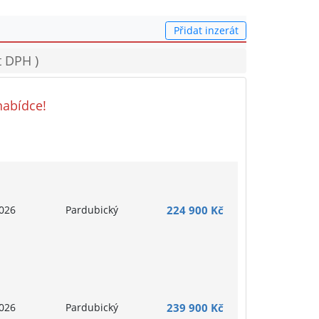
Přidat inzerát
t DPH )
nabídce!
026
Pardubický
224 900 Kč
026
Pardubický
239 900 Kč