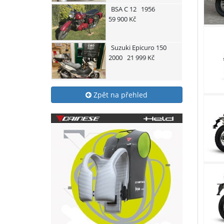
BSA
C 12
1956
59 900 Kč
Suzuki
Epicuro 150
2000
21 999 Kč
Zpět na přehled