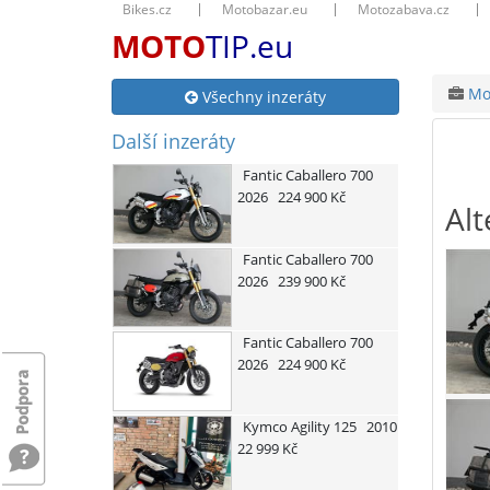
Bikes.cz
Motobazar.eu
Motozabava.cz
MOTO
TIP.eu
Mot
Všechny inzeráty
Další inzeráty
Fantic
Caballero 700
2026
224 900 Kč
Alt
Fantic
Caballero 700
2026
239 900 Kč
Fantic
Caballero 700
2026
224 900 Kč
Kymco
Agility 125
2010
22 999 Kč