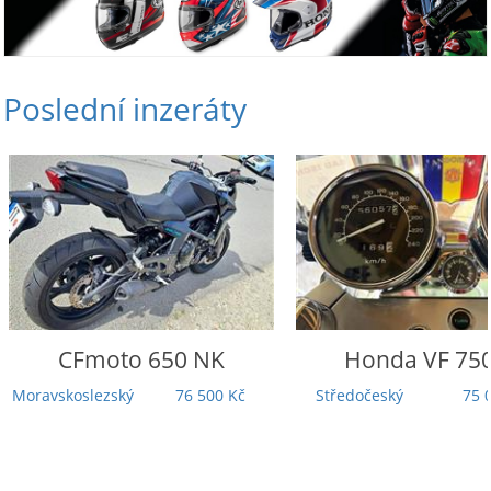
Poslední inzeráty
CFmoto
650 NK
Honda
VF 750
Moravskoslezský
76 500 Kč
Středočeský
75 