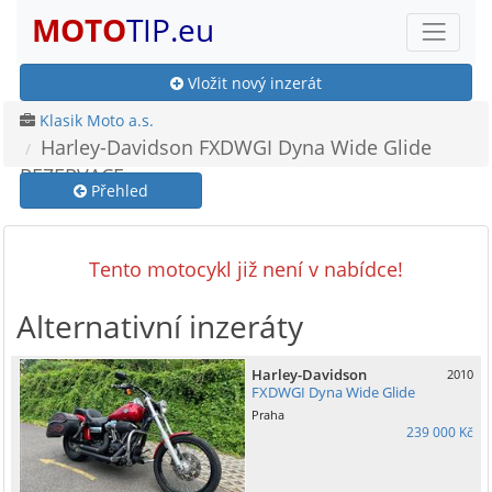
MOTO
TIP.eu
Vložit nový inzerát
Klasik Moto a.s.
Harley-Davidson FXDWGI Dyna Wide Glide
REZERVACE
Přehled
Tento motocykl již není v nabídce!
Alternativní inzeráty
Harley-Davidson
2010
FXDWGI Dyna Wide Glide
Praha
239 000 Kč