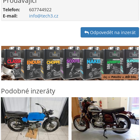
Prodávající
Telefon:
607744922
E-mail:
info@tech3.cz
Odpovedět na inzerát
Podobné inzeráty