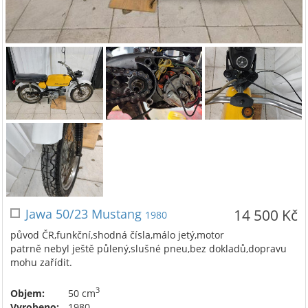
Jawa 50/23 Mustang
14 500 Kč
1980
původ ČR,funkční,shodná čísla,málo jetý,motor
patrně nebyl ještě půlený,slušné pneu,bez dokladů,dopravu
mohu zařídit.
3
Objem:
50 cm
Vyrobeno:
1980