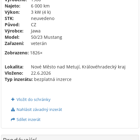
Najeto:
6 000 km
Výkon:
3 kW (4 k)
STK:
neuvedeno
Původ:
CZ
Výrobce:
Jawa
Model:
50/23 Mustang
Zařazení:
veterán
Zobrazeno:
1826×
Lokalita:
Nové Město nad Metují, Královéhradecký kraj
Vloženo:
22.6.2026
Typ inzerátu:
bezplatná inzerce
Vložit do schránky
Nahlásit závadný inzerát
Sdílet inzerát