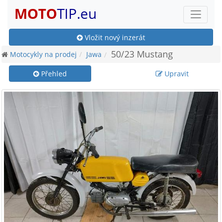
MOTO
TIP.eu
Vložit nový inzerát
50/23 Mustang
Motocykly na prodej
Jawa
Přehled
Upravit