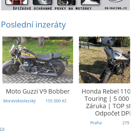
Poslední inzeráty
Moto Guzzi
V9 Bobber
Honda
Rebel 110
Touring | 5 000
Moravskoslezský
155 000 Kč
Záruka | TOP st
Odpočet DP
Praha
279 