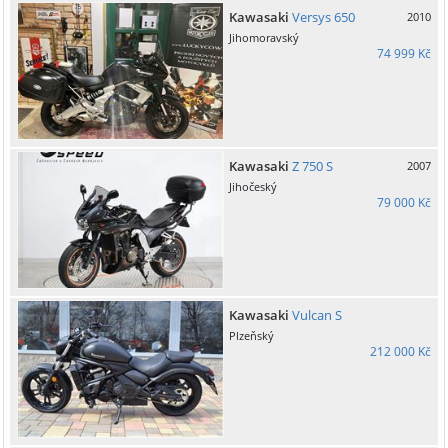
Kawasaki
Versys 650
2010
Jihomoravský
74 999 Kč
Kawasaki
Z 750 S
2007
Jihočeský
79 000 Kč
Kawasaki
Vulcan S
Plzeňský
212 000 Kč