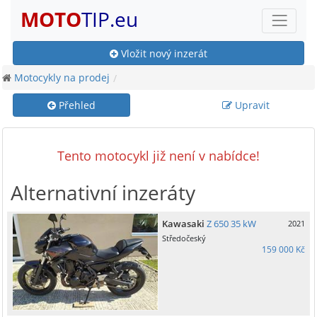
MOTO
TIP.eu
Vložit nový inzerát
Motocykly na prodej
Přehled
Upravit
Tento motocykl již není v nabídce!
Alternativní inzeráty
Kawasaki
Z 650 35 kW
2021
Středočeský
159 000 Kč