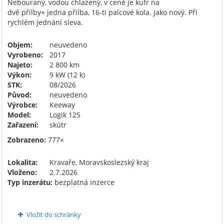
Nebouraný, vodou chlazený, v ceně je kufr na
dvě přilby+ jedna přilba, 16-ti palcové kola. Jako nový. Při
rychlém jednání sleva.
Objem:
neuvedeno
Vyrobeno:
2017
Najeto:
2 800 km
Výkon:
9 kW (12 k)
STK:
08/2026
Původ:
neuvedeno
Výrobce:
Keeway
Model:
Logik 125
Zařazení:
skútr
Zobrazeno:
777×
Lokalita:
Kravaře, Moravskoslezský kraj
Vloženo:
2.7.2026
Typ inzerátu:
bezplatná inzerce
Vložit do schránky