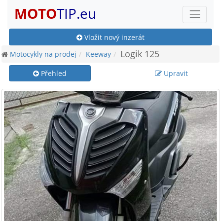
MOTO
TIP.eu
Vložit nový inzerát
Logik 125
Motocykly na prodej
Keeway
Přehled
Upravit