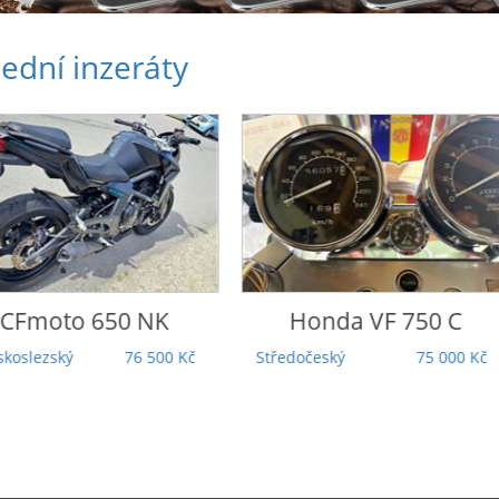
ední inzeráty
CFmoto
650 NK
Honda
VF 750 C
koslezský
76 500 Kč
Středočeský
75 000 Kč