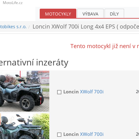
MotoLife.cz
MOTOCYKLY
VÝBAVA
DÍLY
Loncin XWolf 700i Long 4x4 EPS ( odpoč
obikes s.r.o.
Tento motocykl již není v 
ernativní inzeráty
Loncin
XWolf 700i
2
Loncin
XWolf 700i
2