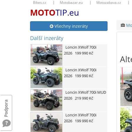
Bikes.cz
Motobazar.eu
Motozabava.cz
MOTO
TIP.eu
Mot
Všechny inzeráty
Další inzeráty
Loncin
XWolf 700i
2026
199 990 Kč
Alt
Loncin
XWolf 700i
2026
199 990 Kč
Loncin
XWolf 700i MUD
2026
219 990 Kč
Loncin
XWolf 700i
2026
199 990 Kč