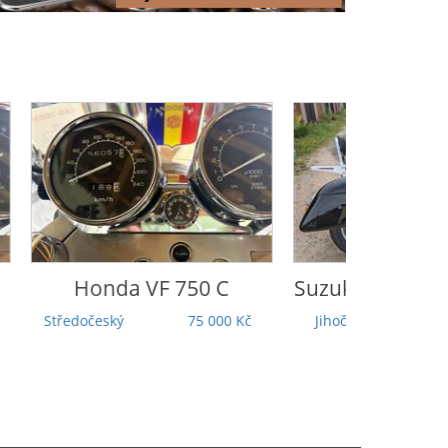
Honda
VF 750 C
Suzuki
Intruder 
Středočeský
75 000 Kč
Jihočeský