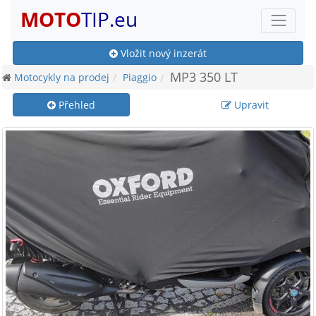
MOTO
TIP.eu
Vložit nový inzerát
MP3 350 LT
Motocykly na prodej
Piaggio
Přehled
Upravit