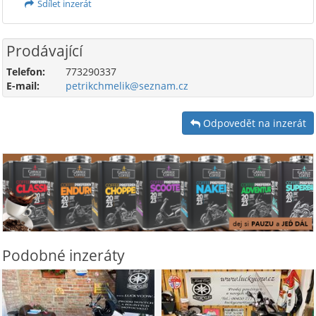
Sdílet inzerát
Prodávající
Telefon:
773290337
E-mail:
petrikchmelik@seznam.cz
Odpovedět na inzerát
Podobné inzeráty