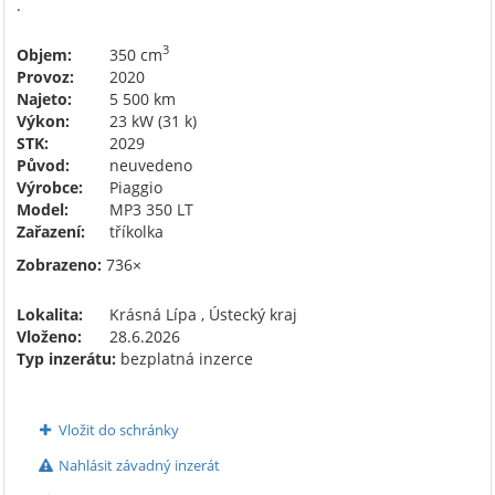
.
3
Objem:
350 cm
Provoz:
2020
Najeto:
5 500 km
Výkon:
23 kW (31 k)
STK:
2029
Původ:
neuvedeno
Výrobce:
Piaggio
Model:
MP3 350 LT
Zařazení:
tříkolka
Zobrazeno:
736×
Lokalita:
Krásná Lípa , Ústecký kraj
Vloženo:
28.6.2026
Typ inzerátu:
bezplatná inzerce
Vložit do schránky
Nahlásit závadný inzerát