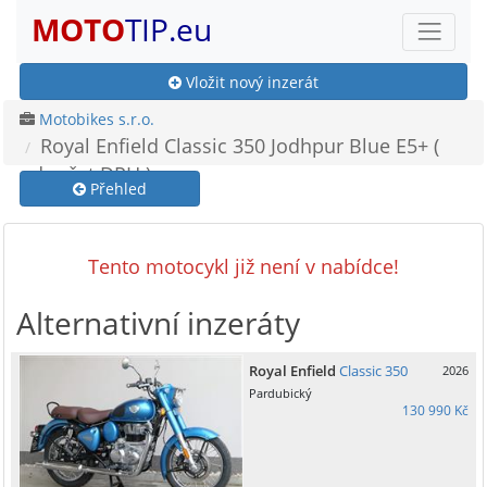
MOTO
TIP.eu
Vložit nový inzerát
Motobikes s.r.o.
Royal Enfield Classic 350 Jodhpur Blue E5+ (
odpočet DPH )
Přehled
Tento motocykl již není v nabídce!
Alternativní inzeráty
Royal Enfield
Classic 350
2026
Pardubický
130 990 Kč