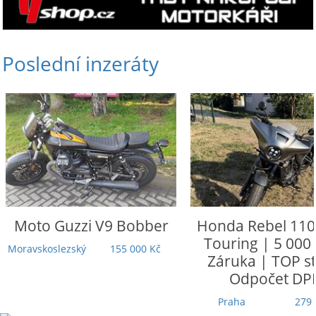
Poslední inzeráty
Moto Guzzi
V9 Bobber
Honda
Rebel 110
Touring | 5 000
Moravskoslezský
155 000 Kč
Záruka | TOP st
Odpočet DP
Praha
279 