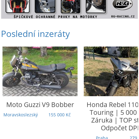
Poslední inzeráty
Moto Guzzi
V9 Bobber
Honda
Rebel 110
Touring | 5 000
Moravskoslezský
155 000 Kč
Záruka | TOP st
Odpočet DP
Praha
279 