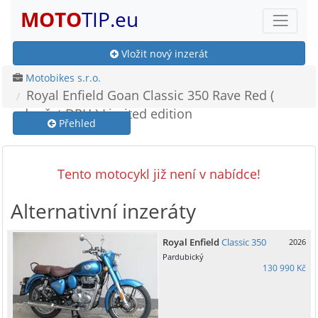
MOTO
TIP.eu
Vložit nový inzerát
Motobikes s.r.o.
Royal Enfield Goan Classic 350 Rave Red (
odpočet DPH ) Limited edition
Přehled
Tento motocykl již není v nabídce!
Alternativní inzeráty
Royal Enfield
Classic 350
2026
Pardubický
130 990 Kč