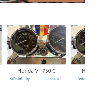
Honda
VF 750 C
Honda
VF 7
Středočeský
75 000 Kč
Středočeský