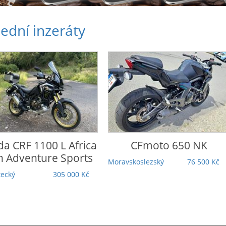
ední inzeráty
da
CRF 1100 L Africa
CFmoto
650 NK
n Adventure Sports
Moravskoslezský
76 500 Kč
tecký
305 000 Kč