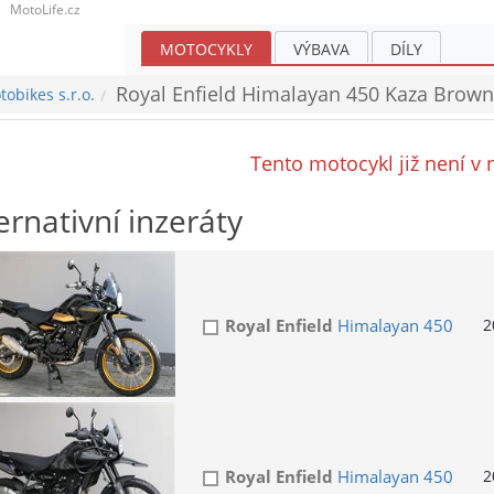
MotoLife.cz
MOTOCYKLY
VÝBAVA
DÍLY
Royal Enfield Himalayan 450 Kaza Brown
obikes s.r.o.
Tento motocykl již není v 
ernativní inzeráty
Royal Enfield
Himalayan 450
2
Royal Enfield
Himalayan 450
2