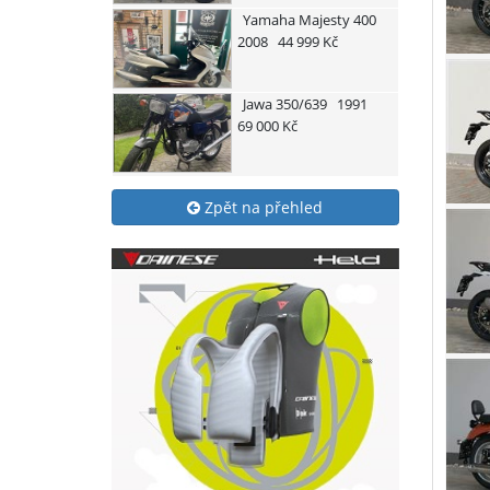
Yamaha
Majesty 400
2008
44 999 Kč
Jawa
350/639
1991
69 000 Kč
Zpět na přehled