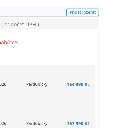
Přidat inzerát
 ( odpočet DPH )
nabídce!
026
Pardubický
164 990 Kč
026
Pardubický
167 990 Kč