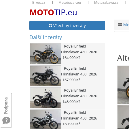
Bikes.cz
Motobazar.eu
Motozabava.cz
MOTO
TIP.eu
Mot
Všechny inzeráty
Další inzeráty
Royal Enfield
Himalayan 450
2026
Alt
164 990 Kč
Royal Enfield
Himalayan 450
2026
167 990 Kč
Royal Enfield
Himalayan 450
2026
146 990 Kč
Royal Enfield
Himalayan 450
2026
160 990 Kč