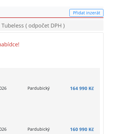
Přidat inzerát
 Tubeless ( odpočet DPH )
nabídce!
026
Pardubický
164 990 Kč
026
Pardubický
160 990 Kč