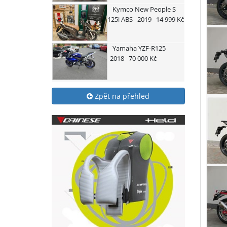
Kymco
New People S
125i ABS
2019
14 999 Kč
Yamaha
YZF-R125
2018
70 000 Kč
Zpět na přehled