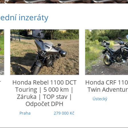
ední inzeráty
nda
Rebel 1100 DCT
Honda
CRF 1100 L Afric
uring | 5 000 km |
Twin Adventure Sports
ruka | TOP stav |
Ústecký
305 000 Kč
Odpočet DPH
raha
279 000 Kč