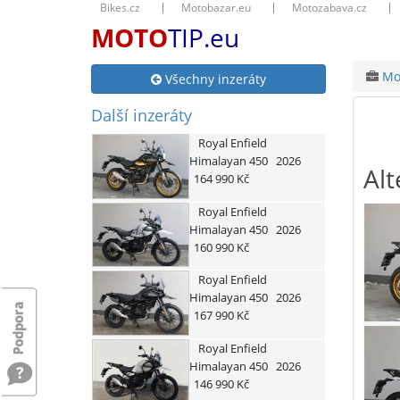
Bikes.cz
Motobazar.eu
Motozabava.cz
MOTO
TIP.eu
Mot
Všechny inzeráty
Další inzeráty
Royal Enfield
Himalayan 450
2026
Alt
164 990 Kč
Royal Enfield
Himalayan 450
2026
160 990 Kč
Royal Enfield
Himalayan 450
2026
167 990 Kč
Royal Enfield
Himalayan 450
2026
146 990 Kč