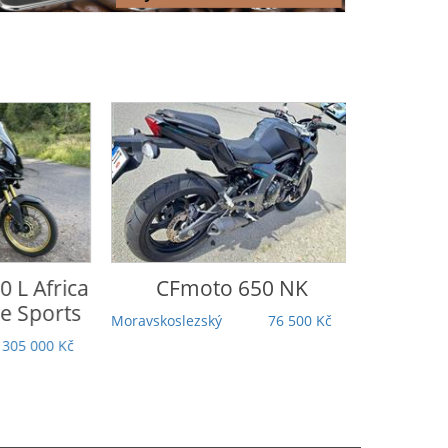
a
CFmoto
650 NK
Honda
VF 7
Moravskoslezský
76 500 Kč
Středočeský