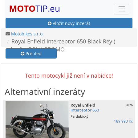
MOTO
TIP.eu
Vložit nový inzerát
Motobikes s.r.o.
Royal Enfield Interceptor 650 Black Rey (
odpočet DPH ) PROMO
Přehled
Tento motocykl již není v nabídce!
Alternativní inzeráty
Royal Enfield
2026
Interceptor 650
Pardubický
189 990 Kč