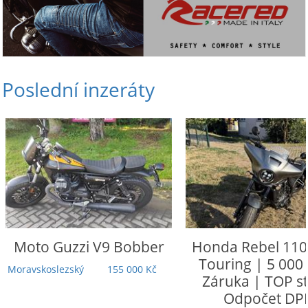
Poslední inzeráty
Moto Guzzi
V9 Bobber
Honda
Rebel 110
Touring | 5 000
Moravskoslezský
155 000 Kč
Záruka | TOP st
Odpočet DP