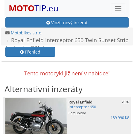
MOTO
TIP.eu
Vložit nový inzerát
Motobikes s.r.o.
Royal Enfield Interceptor 650 Twin Sunset Strip
( odpočet DPH )
Přehled
Tento motocykl již není v nabídce!
Alternativní inzeráty
Royal Enfield
2026
Interceptor 650
Pardubický
189 990 Kč