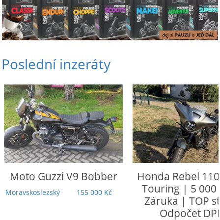
Poslední inzeráty
Moto Guzzi
V9 Bobber
Honda
Rebel 110
Touring | 5 000
Moravskoslezský
155 000 Kč
Záruka | TOP st
Odpočet DP