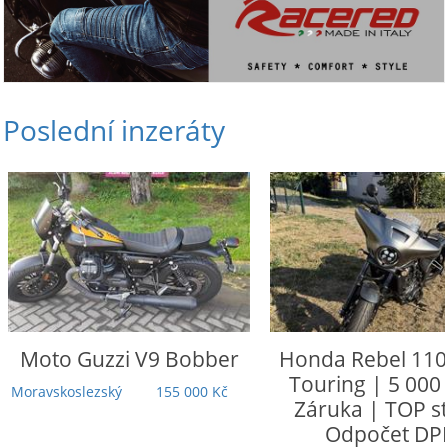
Poslední inzeráty
Moto Guzzi
V9 Bobber
Honda
Rebel 110
Touring | 5 000
Moravskoslezský
155 000 Kč
Záruka | TOP st
Odpočet DP