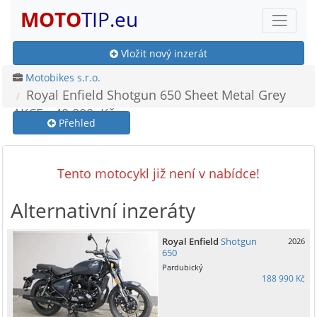
MOTO
TIP.eu
Vložit nový inzerát
Motobikes s.r.o.
Royal Enfield Shotgun 650 Sheet Metal Grey
AKCE - 40 000,-Kč
Přehled
Tento motocykl již není v nabídce!
Alternativní inzeráty
Royal Enfield
Shotgun
2026
650
Pardubický
188 990 Kč