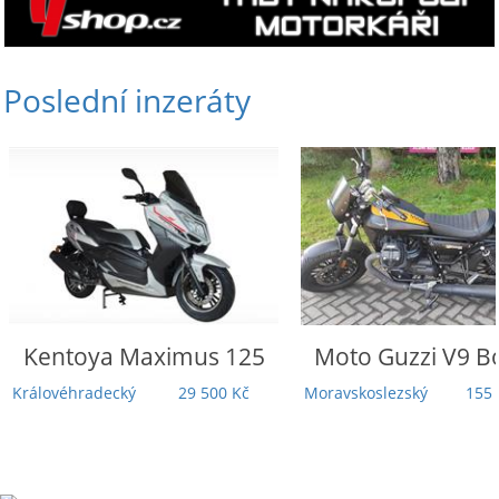
Poslední inzeráty
Kentoya
Maximus 125
Moto Guzzi
V9 B
Královéhradecký
29 500 Kč
Moravskoslezský
155 