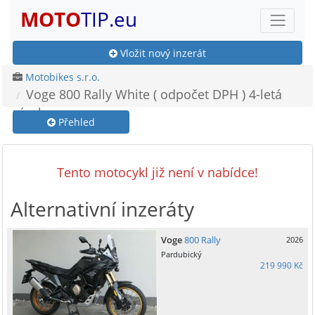
MOTO
TIP.eu
Vložit nový inzerát
Motobikes s.r.o.
Voge 800 Rally White ( odpočet DPH ) 4-letá
záruka
Přehled
Tento motocykl již není v nabídce!
Alternativní inzeráty
Voge
800 Rally
2026
Pardubický
219 990 Kč