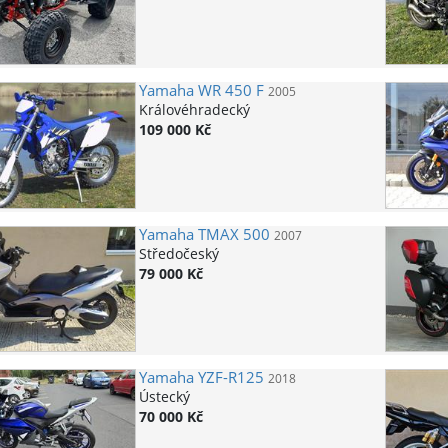
Yamaha
WR 450 F
2005
Královéhradecký
109 000 Kč
Yamaha
TMAX 500
2007
Středočeský
79 000 Kč
Yamaha
YZF-R125
2018
Ústecký
70 000 Kč