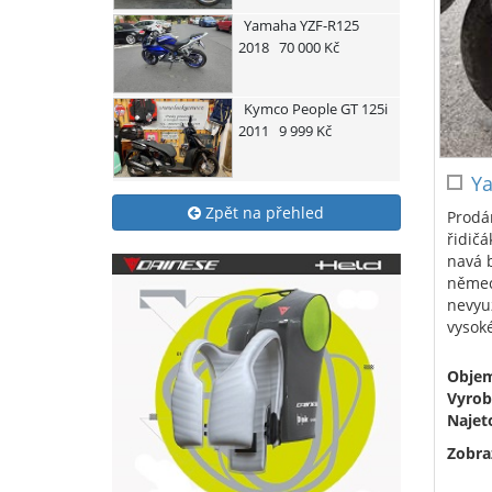
Yamaha
YZF-R125
2018
70 000 Kč
Kymco
People GT 125i
2011
9 999 Kč
Ya
Zpět na přehled
Prodám
řidičá
navá b
německ
nevyuž
vysoké
Obje
Vyrob
Najet
Zobra