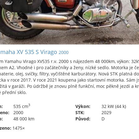
maha XV 535 S Virago
2000
 Yamahu Virago XV535 r.v. 2000 s nájezdem 48 000km, výkon: 32kW /
kem A2. Vhodné i pro začátečníky a ženy, nízké sedlo. Motorka je če
aterie, olej, svíčky, filtry, vyčištěné karburátory. Nová STK platná 
a v roce 2017. V roce 2021 koupena jako startovní motorka. Sám j
itá v garáži. Po údržbě je znovu plně funkční, moc pěkně jezdí a kr
 přední sklo.
3
m:
535 cm
Výkon:
32 kW (44 k)
eno:
2000
STK:
2029
o:
48 000 km
Původ:
D
zeno:
1475×