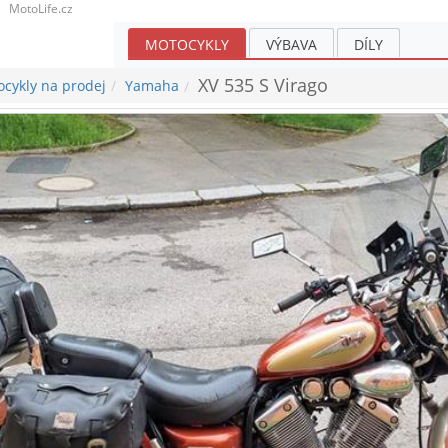
MotoLife.cz
MOTOCYKLY
VÝBAVA
DÍLY
XV 535 S Virago
cykly na prodej
Yamaha