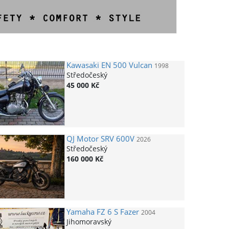
Kawasaki
EN 500 Vulcan
1998
Středočeský
45 000 Kč
QJ Motor
SRV 600V
2026
Středočeský
160 000 Kč
Yamaha
FZ 6 S Fazer
2004
Jihomoravský