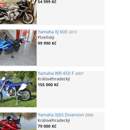
54 999 Kč
Yamaha
XJ 600
2013
Plzeňský
99 990 Kč
Yamaha
WR 450 F
2007
Královéhradecký
155 000 Kč
Yamaha
XJ6S Diversion
2009
Královéhradecký
79 000 Kč