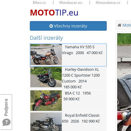
Bikes.cz
Motobazar.eu
Motozabava.cz
MOTO
TIP.eu
Moto
Všechny inzeráty
Další inzeráty
Yamaha
XV 535 S
Virago
2000
47 000 Kč
Harley-Davidson
XL
1200 C Sportster 1200
Custom
2014
185 000 Kč
BSA
C 12
1956
59 900 Kč
Royal Enfield
Classic
650
2026
192 990 Kč