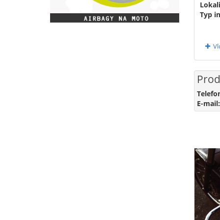
Lokali
Typ i
Vl
Prod
Telefo
E-mail: