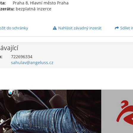
ta:
Praha 8, Hlavní město Praha
nzerátu:
bezplatná inzerce
ožit do schránky
Nahlásit závadný inzerát
Sdílet i
ávající
n:
722696334
sahulav@angeluss.cz