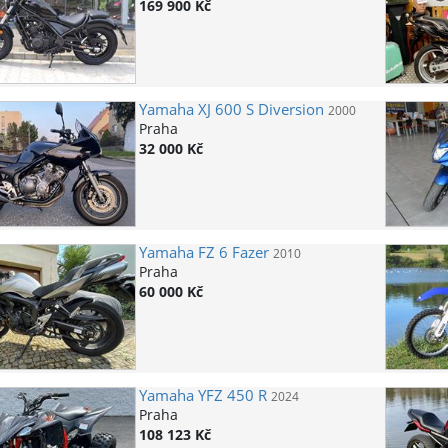
169 900 Kč
Yamaha
XJ 600 S Diversion
2000
Praha
32 000 Kč
Yamaha
FZ 6 Fazer
2010
Praha
60 000 Kč
Yamaha
YFZ 450 R
2024
Praha
108 123 Kč