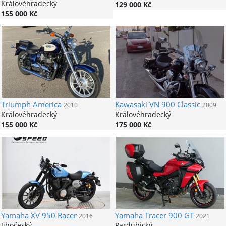
Královéhradecký
129 000 Kč
155 000 Kč
Triumph
America
Kawasaki
VN 900 Classic
2010
2009
Královéhradecký
Královéhradecký
155 000 Kč
175 000 Kč
Yamaha
XV 950 Racer
Yamaha
Tracer 900 GT
2016
2021
Jihočeský
Pardubický