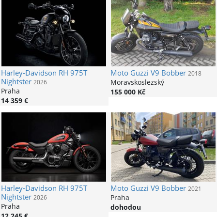
Harley-Davidson
RH 975T
Moto Guzzi
V9 Bobber
2018
Nightster
Moravskoslezský
2026
Praha
155 000 Kč
14 359 €
Harley-Davidson
RH 975T
Moto Guzzi
V9 Bobber
2021
Nightster
Praha
2026
Praha
dohodou
12 245 €