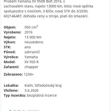
Prodám Yamaha XV 950R Bolt 2016, v
zachovalém stavu, najeto 13000 km, letos nová opěrka
spolujezdce s nosičem, 3 klíče, nová STK do 3/2030.
602146487, dohoda ceny u stroje, platí do smazání.
3
Objem:
950 cm
Vyrobeno:
2016
Najeto:
13 000 km
Výkon:
neuvedeno
STK:
ano
Původ:
zahraničí
Výrobce:
Yamaha
Model:
XV 950 R
Zařazení:
chopper
Zobrazeno:
1234×
Lokalita:
Kolín, Středočeský kraj
Vloženo:
3.6.2026
Typ inzerátu:
bezplatná inzerce