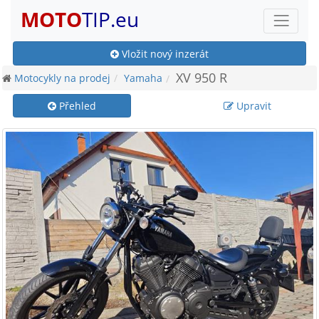
MOTO
TIP.eu
Vložit nový inzerát
XV 950 R
Motocykly na prodej
Yamaha
Přehled
Upravit