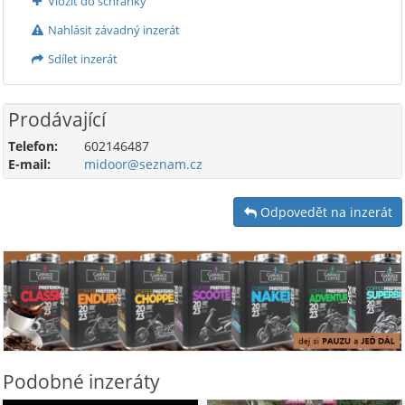
Vložit do schránky
Nahlásit závadný inzerát
Sdílet inzerát
Prodávající
Telefon:
602146487
E-mail:
midoor@seznam.cz
Odpovedět na inzerát
Podobné inzeráty