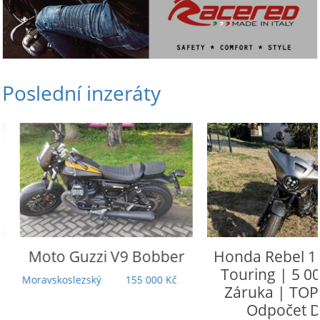
Poslední inzeráty
Moto Guzzi
V9 Bobber
Honda
Rebel 110
Touring | 5 000
Moravskoslezský
155 000 Kč
Záruka | TOP st
Odpočet DP