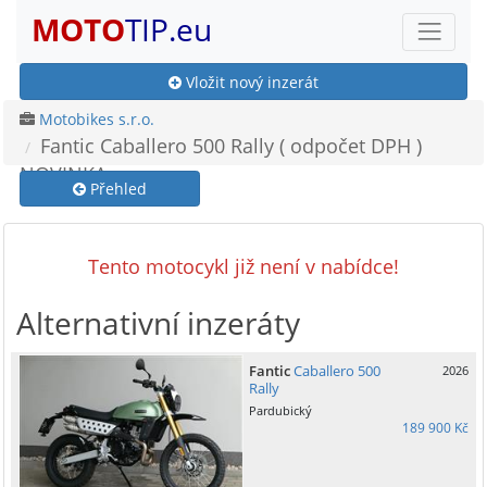
MOTO
TIP.eu
Vložit nový inzerát
Motobikes s.r.o.
Fantic Caballero 500 Rally ( odpočet DPH )
NOVINKA
Přehled
Tento motocykl již není v nabídce!
Alternativní inzeráty
Fantic
Caballero 500
2026
Rally
Pardubický
189 900 Kč