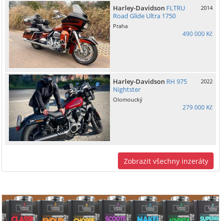
Harley-Davidson
FLTRU
2014
Road Glide Ultra 1750
Praha
490 000 Kč
Harley-Davidson
RH 975
2022
Nightster
Olomoucký
279 000 Kč
Zobrazit všechny inzeráty