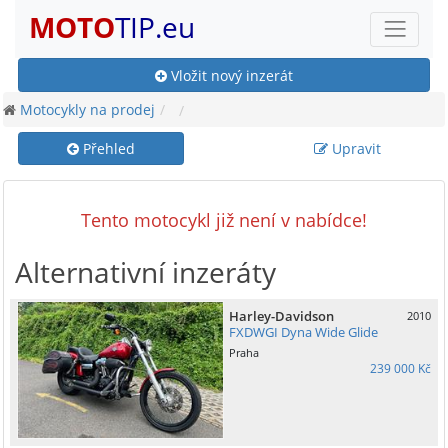
MOTO
TIP.eu
Vložit nový inzerát
Motocykly na prodej
Přehled
Upravit
Tento motocykl již není v nabídce!
Alternativní inzeráty
Harley-Davidson
2010
FXDWGI Dyna Wide Glide
Praha
239 000 Kč