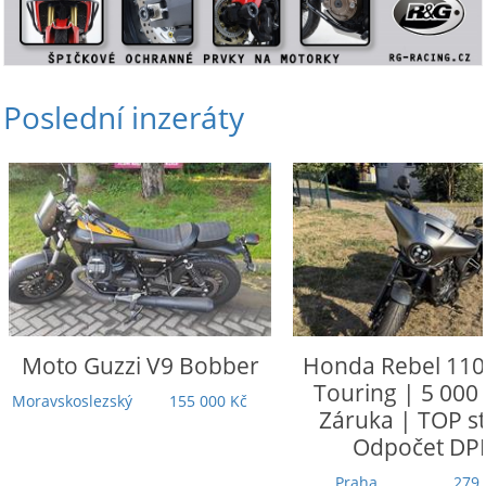
Poslední inzeráty
Moto Guzzi
V9 Bobber
Honda
Rebel 110
Touring | 5 000
Moravskoslezský
155 000 Kč
Záruka | TOP st
Odpočet DP
Praha
279 