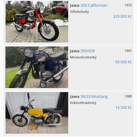
Jawa
350 Californian
1972
Středočeský
329 000 Kč
Jawa
350/639
1991
Moravskoslezský
69 000 Kč
Jawa
50/23 Mustang
1980
Královéhradecký
14 500 Kč