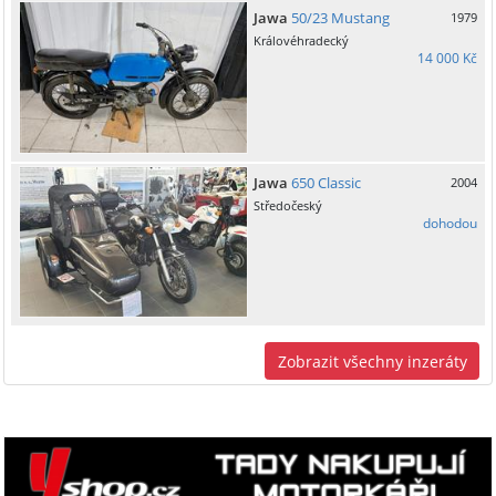
Jawa
50/23 Mustang
1979
Královéhradecký
14 000 Kč
Jawa
650 Classic
2004
Středočeský
dohodou
Zobrazit všechny inzeráty