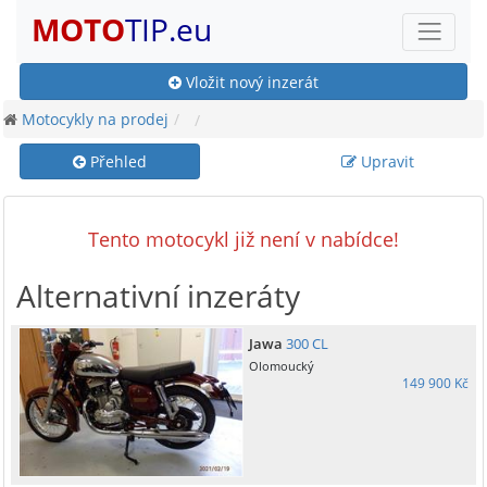
MOTO
TIP.eu
Vložit nový inzerát
Motocykly na prodej
Přehled
Upravit
Tento motocykl již není v nabídce!
Alternativní inzeráty
Jawa
300 CL
Olomoucký
149 900 Kč