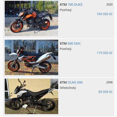
KTM
790 DUKE
2020
Plzeňský
184 000 Kč
KTM
690 SMC
Plzeňský
179 000 Kč
KTM
DUKE 690
2008
Středočeský
89 000 Kč