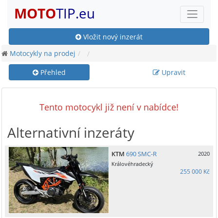
MOTO
TIP.eu
Vložit nový inzerát
Motocykly na prodej
Přehled
Upravit
Tento motocykl již není v nabídce!
Alternativní inzeráty
KTM
690 SMC-R
2020
Královéhradecký
255 000 Kč