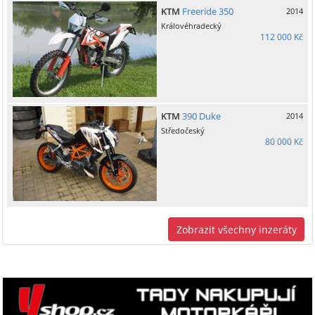
KTM
Freeride 350
2014
Královéhradecký
112 000 Kč
KTM
390 Duke
2014
Středočeský
80 000 Kč
Zobrazit všechny inzeráty