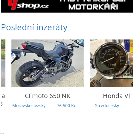
Poslední inzeráty
CFmoto
650 NK
Honda
VF 750
Moravskoslezský
76 500 Kč
Středočeský
75 