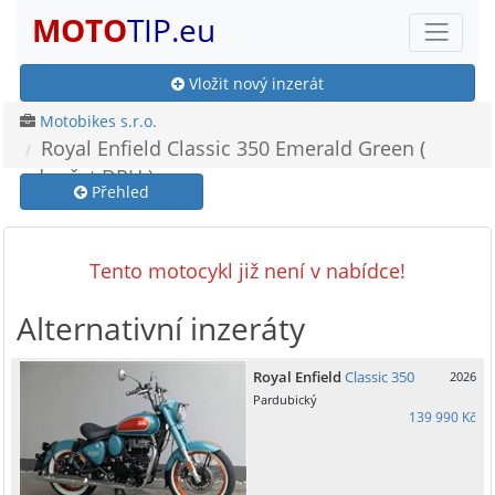
MOTO
TIP.eu
Vložit nový inzerát
Motobikes s.r.o.
Royal Enfield Classic 350 Emerald Green (
odpočet DPH )
Přehled
Tento motocykl již není v nabídce!
Alternativní inzeráty
Royal Enfield
Classic 350
2026
Pardubický
139 990 Kč