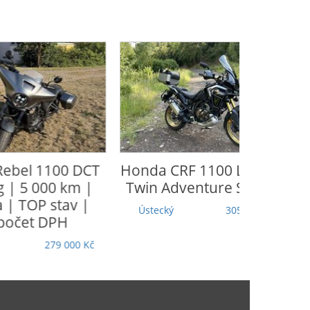
Honda
CRF 1100 L Africa
CFmoto
65
Twin Adventure Sports
Moravskoslezský
Ústecký
305 000 Kč