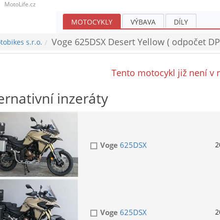
MotoLife.cz
MOTOCYKLY
VÝBAVA
DÍLY
Voge 625DSX Desert Yellow ( odpočet DPH
obikes s.r.o.
Tento motocykl již není v 
ernativní inzeráty
Voge
625DSX
2
Voge
625DSX
2