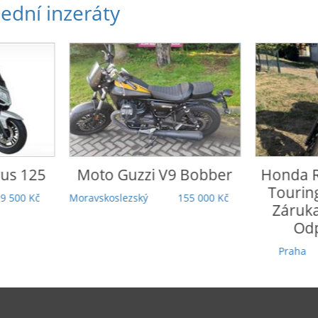
ední inzeráty
o Guzzi
V9 Bobber
Honda
Rebel 1100 DCT
Touring | 5 000 km |
koslezský
155 000 Kč
Záruka | TOP stav |
Odpočet DPH
Praha
279 000 Kč