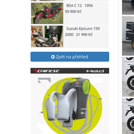
BSA
C 12
1956
59 900 Kč
Suzuki
Epicuro 150
2000
21 999 Kč
Zpět na přehled