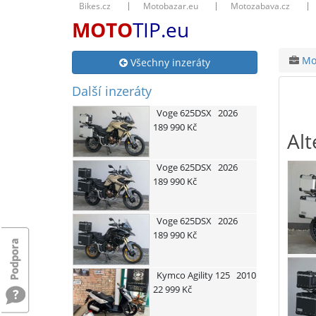
Bikes.cz
Motobazar.eu
Motozabava.cz
MOTO
TIP.eu
Mot
Všechny inzeráty
Další inzeráty
Voge
625DSX
2026
189 990 Kč
Alt
Voge
625DSX
2026
189 990 Kč
Voge
625DSX
2026
189 990 Kč
Kymco
Agility 125
2010
22 999 Kč