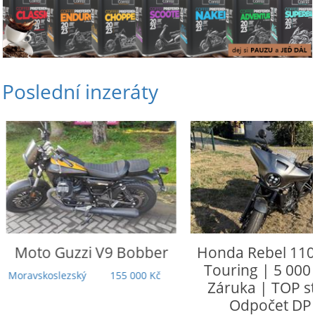
Poslední inzeráty
Moto Guzzi
V9 Bobber
Honda
Rebel 110
Touring | 5 000
Moravskoslezský
155 000 Kč
Záruka | TOP st
Odpočet DP