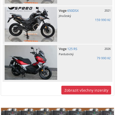
Voge
650DSX
2021
Jihočeský
159 990 Kč
Voge
125 RS
2026
Pardubický
79 990 Kč
Zobrazit všechny inzeráty