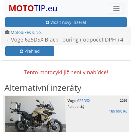
MOTO
TIP.eu
Vložit nový inzerát
Motobikes s.r.o.
Voge 625DSX Black Touring ( odpočet DPH ) 4-
letá záruka
Přehled
Tento motocykl již není v nabídce!
Alternativní inzeráty
Voge
625DSX
2026
Pardubický
189 990 Kč