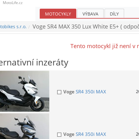
MotoLife.cz
MOTOCYKLY
VÝBAVA
DÍLY
Voge SR4 MAX 350 Lux White E5+ ( odpoče
obikes s.r.o.
Tento motocykl již není v 
ernativní inzeráty
Voge
SR4 350i MAX
2
Voge
SR4 350i MAX
2