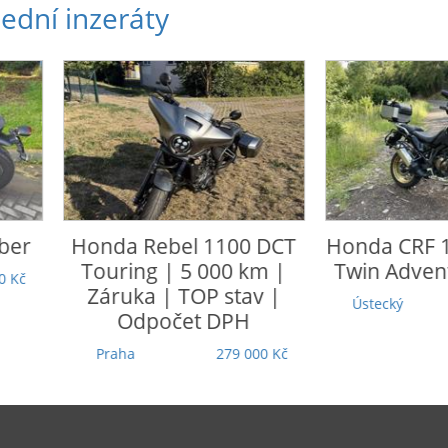
ední inzeráty
nda
Rebel 1100 DCT
Honda
CRF 1100 L Afric
uring | 5 000 km |
Twin Adventure Sports
ruka | TOP stav |
Ústecký
305 000 Kč
Odpočet DPH
raha
279 000 Kč