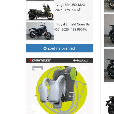
Voge
SR4 350i MAX
2026
169 990 Kč
Royal Enfield
Guerrilla
450
2026
138 990 Kč
Zpět na přehled