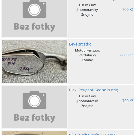
Lucky Cow
700 Kč
Jihomoravský
Znojmo
Levé zrcátko
Motobikes s.r.o.
2 800 Kč
Pardubický
Bylany
Plexi Peugeot Geopolis orig
Lucky Cow
700 Kč
Jihomoravský
Znojmo