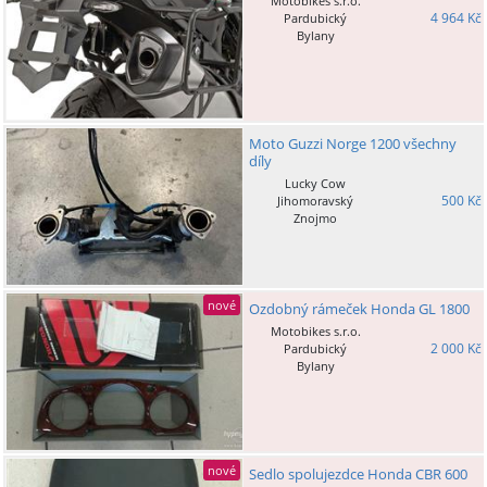
Motobikes s.r.o.
4 964 Kč
Pardubický
Bylany
Moto Guzzi Norge 1200 všechny
díly
Lucky Cow
500 Kč
Jihomoravský
Znojmo
nové
Ozdobný rámeček Honda GL 1800
Motobikes s.r.o.
2 000 Kč
Pardubický
Bylany
nové
Sedlo spolujezdce Honda CBR 600