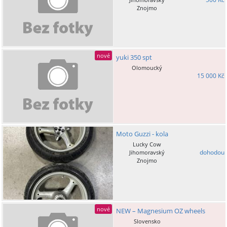
Znojmo
nové
yuki 350 spt
Olomoucký
15 000 Kč
Moto Guzzi - kola
Lucky Cow
dohodou
Jihomoravský
Znojmo
nové
NEW – Magnesium OZ wheels
Slovensko