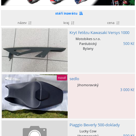
stáří inzerátu
název
kraj
cena
Kryt řetězu Kawasaki Versys 1000
Motobikes s.r.o.
500 Kč
Pardubický
Bylany
nové
sedlo
Jihomoravský
3 000 Kč
Piaggio Beverly 500-doklady
Lucky Cow
500 Kč
Jihomoravský