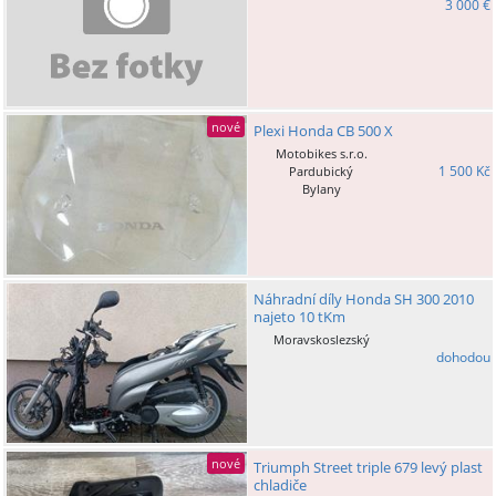
3 000 €
nové
Plexi Honda CB 500 X
Motobikes s.r.o.
1 500 Kč
Pardubický
Bylany
Náhradní díly Honda SH 300 2010
najeto 10 tKm
Moravskoslezský
dohodou
nové
Triumph Street triple 679 levý plast
chladiče