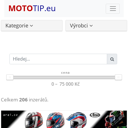
MOTO
TIP.eu
Kategorie
Výrobci
cena
0
75 000
Kč
Celkem
206
inzerátů.