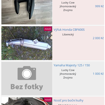
Lucky Cow
999 Kč
Jihomoravský
Znojmo
nové
Výfuk Honda CBF600S
Liberecký
2 000 Kč
Yamaha Majesty 125 / 150
Lucky Cow
1 000 Kč
Jihomoravský
Znojmo
nové
Nosič pro boční kufry