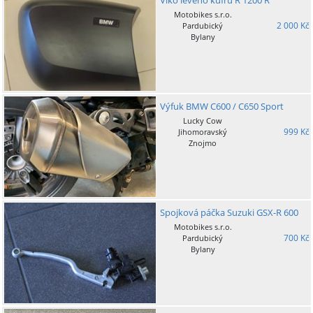
Víko levého kufru R 1200 R
Motobikes s.r.o.
2 000 Kč
Pardubický
Bylany
Výfuk BMW C600 / C650 Sport
Lucky Cow
999 Kč
Jihomoravský
Znojmo
Spojková páčka Suzuki GSX-R 600
Motobikes s.r.o.
700 Kč
Pardubický
Bylany