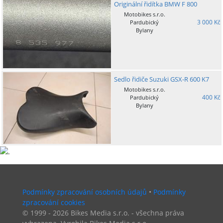
Originální řidítka BMW F 800
Motobikes s.r.o.
3 000 Kč
Pardubický
Bylany
Sedlo řidiče Suzuki GSX-R 600 K7
Motobikes s.r.o.
400 Kč
Pardubický
Bylany
Podmínky zpracování osobních údajů
•
Podmínky
zpracování cookies
© 1999 - 2026 Bikes Media s.r.o. - všechna práva