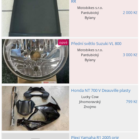
RR
Motobikes s.r.o.
2 000 Kč
Pardubický
Bylany
nové
Přední světlo Suzuki VL 800
Motobikes s.r.o.
3 000 Kč
Pardubický
Bylany
Honda NT 700 V Deauville plasty
Lucky Cow
799 Kč
Jihomoravský
Znojmo
Plexi Yamaha R1 2005 orig