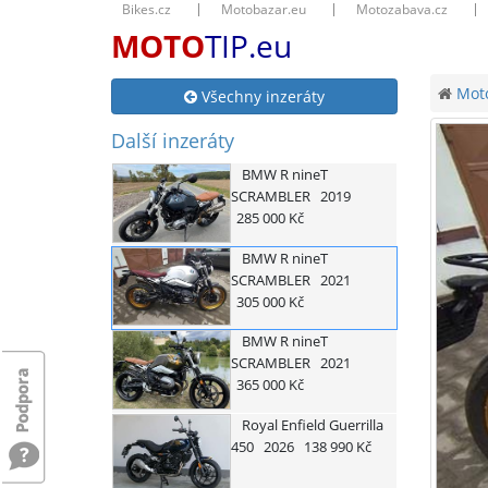
Bikes.cz
Motobazar.eu
Motozabava.cz
MOTO
TIP.eu
Moto
Všechny inzeráty
Další inzeráty
BMW
R nineT
SCRAMBLER
2019
285 000 Kč
BMW
R nineT
SCRAMBLER
2021
305 000 Kč
BMW
R nineT
SCRAMBLER
2021
365 000 Kč
Royal Enfield
Guerrilla
450
2026
138 990 Kč