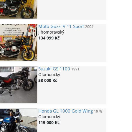
Moto Guzzi
V 11 Sport
2004
Jihomoravský
134 999 Kč
Suzuki
GS 1100
1991
Olomoucký
58 000 Kč
Honda
GL 1000 Gold Wing
1978
Olomoucký
115 000 Kč