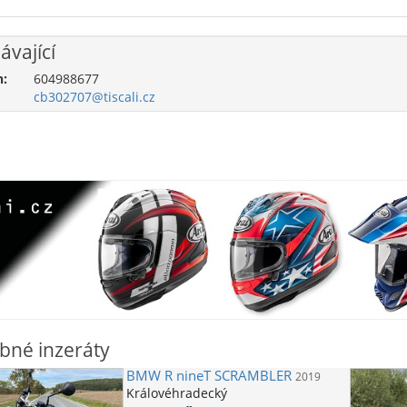
ávající
n:
604988677
cb302707@tiscali.cz
bné inzeráty
BMW
R nineT SCRAMBLER
2019
Královéhradecký