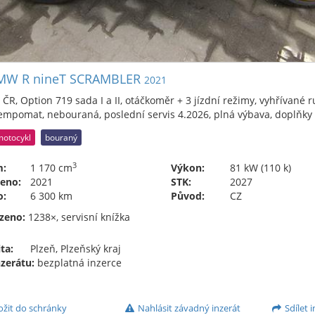
MW R nineT SCRAMBLER
2021
ČR, Option 719 sada I a II, otáčkoměr + 3 jízdní režimy, vyhřívané r
empomat, nebouraná, poslední servis 4.2026, plná výbava, doplňky Un
motocykl
bouraný
3
m:
1 170 cm
Výkon:
81 kW (110 k)
eno:
2021
STK:
2027
o:
6 300 km
Původ:
CZ
zeno:
1238×, servisní knížka
ta:
Plzeň, Plzeňský kraj
nzerátu:
bezplatná inzerce
ožit do schránky
Nahlásit závadný inzerát
Sdílet i