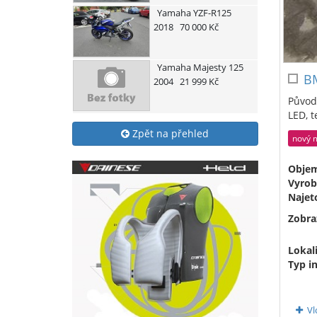
Yamaha
YZF-R125
2018
70 000 Kč
Yamaha
Majesty 125
B
2004
21 999 Kč
Původ 
LED, t
Zpět na přehled
nový 
Obje
Vyrob
Najet
Zobra
Lokali
Typ i
Vl