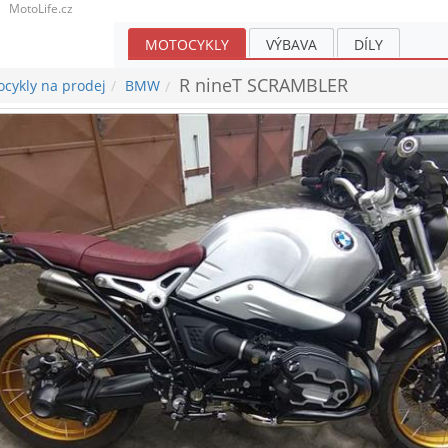
MotoLife.cz
MOTOCYKLY
VÝBAVA
DÍLY
R nineT SCRAMBLER
cykly na prodej
BMW