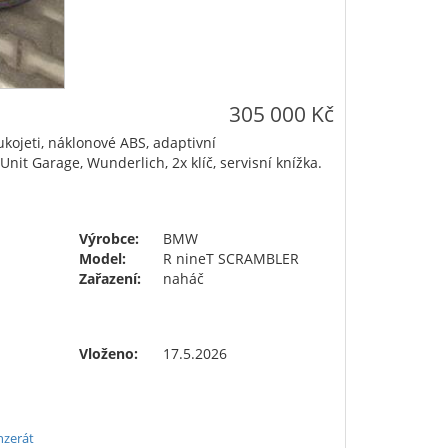
305 000 Kč
ukojeti, náklonové ABS, adaptivní
it Garage, Wunderlich, 2x klíč, servisní knížka.
Výrobce:
BMW
Model:
R nineT SCRAMBLER
Zařazení:
naháč
Vloženo:
17.5.2026
nzerát