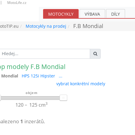
MotoLife.cz
MOTOCYKLY
VÝBAVA
DÍLY
F.B Mondial
toTIP.eu
Motocykly na prodej
op modely F.B Mondial
B Mondial
HPS 125i Hipster
...
vybrat konkrétní modely
objem
3
120
125
cm
nalezeno
1
inzerátů.