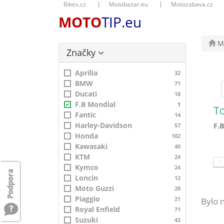
Bikes.cz
Motobazar.eu
Motozabava.cz
MOTO
TIP.eu
Mo
Značky
Aprilia
32
BMW
71
Ducati
18
F.B Mondial
1
T
Fantic
14
Harley-Davidson
F.
57
Honda
102
Kawasaki
40
KTM
24
Kymco
24
Loncin
12
Moto Guzzi
20
Piaggio
21
Bylo 
Royal Enfield
71
Suzuki
42