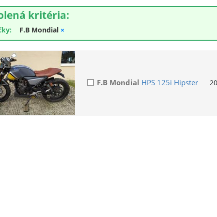
olená kritéria:
čky:
F.B Mondial
×
F.B Mondial
HPS 125i Hipster
2