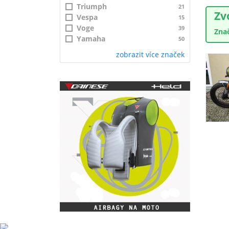
Triumph
21
Zv
Vespa
15
Voge
39
Zna
Yamaha
50
zobrazit více značek