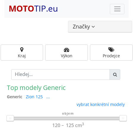
MOTO
TIP.eu
Značky
Kraj
Výkon
Prodejce
Top modely Generic
Generic
Zion 125
...
vybrat konkrétní modely
objem
3
120
125
cm