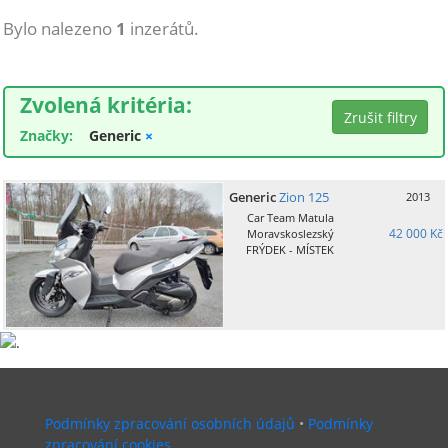
Bylo nalezeno
1
inzerátů.
Zvolená kritéria:
Značky:
Generic
×
Generic
Zion 125
2013
Car Team Matula
42 000 Kč
Moravskoslezský
FRÝDEK - MÍSTEK
Podmínky zpracování osobních údajů
•
Podmínky
zpracování cookies