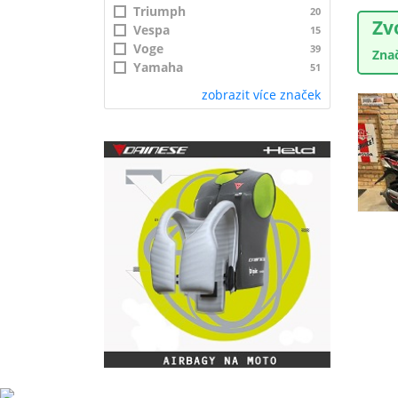
Triumph
20
Zv
Vespa
15
Voge
39
Zna
Yamaha
51
zobrazit více značek