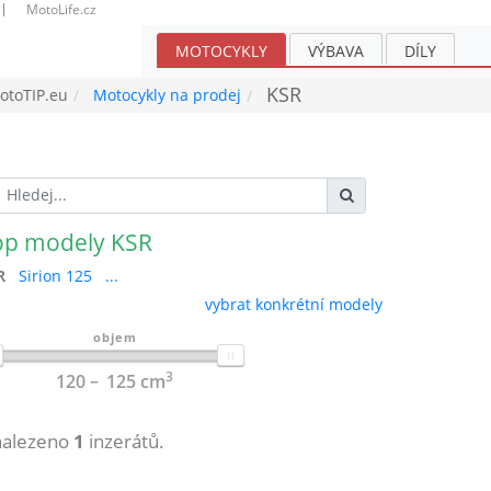
MotoLife.cz
MOTOCYKLY
VÝBAVA
DÍLY
KSR
toTIP.eu
Motocykly na prodej
op modely KSR
R
Sirion 125
...
vybrat konkrétní modely
objem
3
120
125
cm
nalezeno
1
inzerátů.