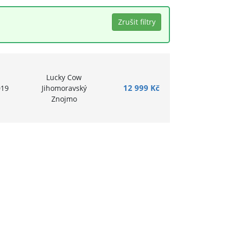
Lucky Cow
12 999 Kč
019
Jihomoravský
Znojmo