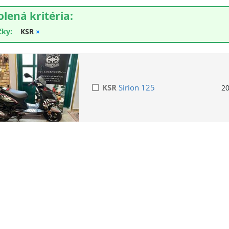
olená kritéria:
čky:
KSR
×
KSR
Sirion 125
2