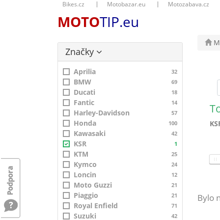
Bikes.cz
Motobazar.eu
Motozabava.cz
MOTO
TIP.eu
Mo
Značky
Aprilia
32
BMW
69
Ducati
18
Fantic
14
T
Harley-Davidson
57
Honda
KS
100
Kawasaki
42
KSR
1
KTM
25
Kymco
24
Loncin
12
Moto Guzzi
21
Piaggio
21
Bylo 
Royal Enfield
71
Suzuki
42