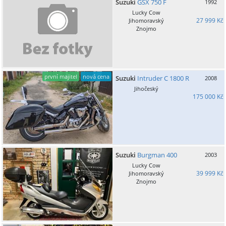
Suzuki
GSX 750 F
1992
Lucky Cow
27 999 Kč
Jihomoravský
Znojmo
první majitel
nová cena
Suzuki
Intruder C 1800 R
2008
Jihočeský
175 000 Kč
Suzuki
Burgman 400
2003
Lucky Cow
39 999 Kč
Jihomoravský
Znojmo