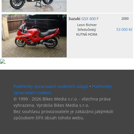
Suzuki
GSX 600 F
2000
Leon Richter
53 000 Kč
Středočeský
KUTNÁ HORA
Podmínky zpracování osobních údajů
•
Podmínky
zpracování cookies
© 1999 - 2026 Bikes Media s.r.o. - všechna práva
vyhrazena. Vyrobila Bikes Media s.r.o.
Bez souhlasu provozovatele je zakázáno jakýmkoli
způsobem šířit obsah tohoto webu.