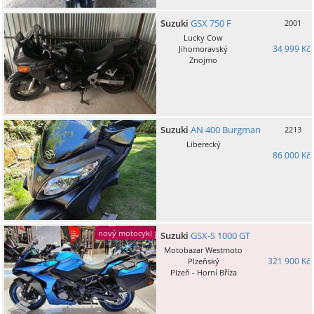
Suzuki
GSX 750 F
2001
Lucky Cow
34 999 Kč
Jihomoravský
Znojmo
Suzuki
AN 400 Burgman
2213
Liberecký
86 000 Kč
nový motocykl
Suzuki
GSX-S 1000 GT
Motobazar Westmoto
321 900 Kč
Plzeňský
Plzeň - Horní Bříza