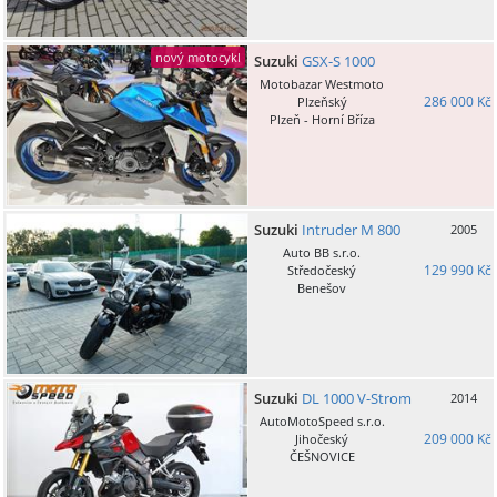
nový motocykl
Suzuki
GSX-S 1000
Motobazar Westmoto
286 000 Kč
Plzeňský
Plzeň - Horní Bříza
Suzuki
Intruder M 800
2005
Auto BB s.r.o.
129 990 Kč
Středočeský
Benešov
Suzuki
DL 1000 V-Strom
2014
AutoMotoSpeed s.r.o.
209 000 Kč
Jihočeský
ČEŠNOVICE