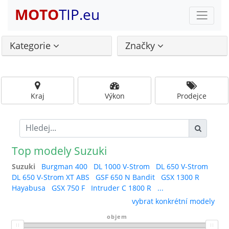
MOTO
TIP.eu
Kategorie
Značky
Kraj
Výkon
Prodejce
Top modely Suzuki
Suzuki
Burgman 400
DL 1000 V-Strom
DL 650 V-Strom
DL 650 V-Strom XT ABS
GSF 650 N Bandit
GSX 1300 R
Hayabusa
GSX 750 F
Intruder C 1800 R
...
vybrat konkrétní modely
objem