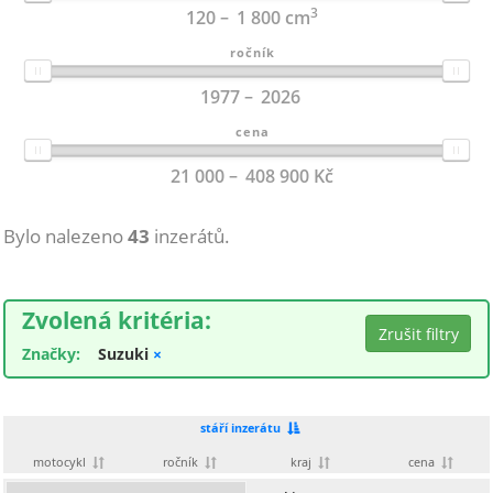
3
120
1 800
cm
ročník
1977
2026
cena
21 000
408 900
Kč
Bylo nalezeno
43
inzerátů.
Zvolená kritéria:
Značky:
Suzuki
×
stáří inzerátu
motocykl
ročník
kraj
cena