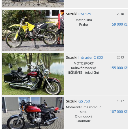
Suzuki
RM 125
2010
Motopikna
59 000 Kč
Praha
Suzuki
Intruder C 800
2013
MOTOSPORT
155 000 Kč
Královéhradecký
JIČÍNĚVES - (okr.Jičín)
Suzuki
GS 750
1977
Motocentrum Olomouc
107 000 Kč
s.r.o.
Olomoucký
Olomouc