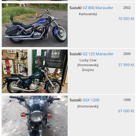
Suzuki
VZ 800 Marauder
2002
Karlovarský
70 000 Kč
Suzuki
GZ 125 Marauder
2000
Lucky Cow
37 999 Kč
Jihomoravský
Znojmo
Suzuki
GSX 1200
1999
Jihomoravský
67 000 Kč