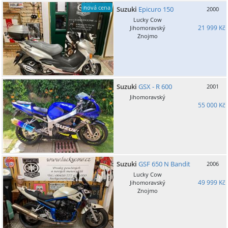
nová cena
Suzuki
Epicuro 150
2000
Lucky Cow
21 999 Kč
Jihomoravský
Znojmo
Suzuki
GSX - R 600
2001
Jihomoravský
55 000 Kč
Suzuki
GSF 650 N Bandit
2006
Lucky Cow
49 999 Kč
Jihomoravský
Znojmo