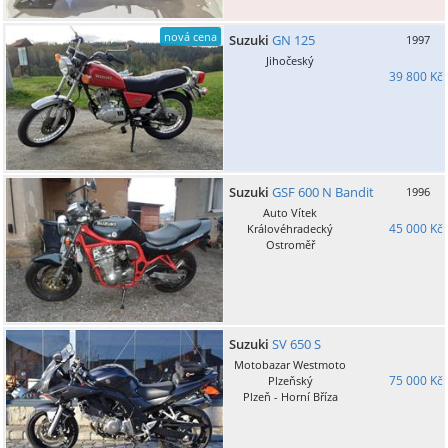
nová cena
Suzuki
GN 125
1997
Jihočeský
39 800 Kč
Suzuki
GSF 600 N Bandit
1996
Auto Vítek
45 000 Kč
Královéhradecký
Ostroměř
Suzuki
SV 650 S
Motobazar Westmoto
75 000 Kč
Plzeňský
Plzeň - Horní Bříza