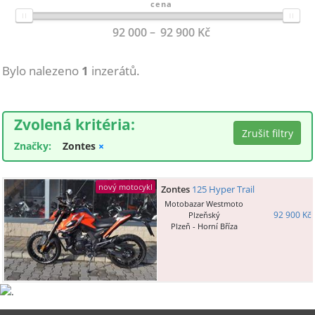
cena
92 000
92 900
Kč
Bylo nalezeno
1
inzerátů.
Zvolená kritéria:
Značky:
Zontes
×
nový motocykl
Zontes
125 Hyper Trail
Motobazar Westmoto
92 900 Kč
Plzeňský
Plzeň - Horní Bříza