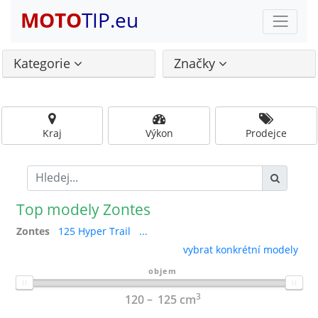
MOTO
TIP.eu
Kategorie
Značky
Kraj
Výkon
Prodejce
Top modely Zontes
Zontes
125 Hyper Trail
...
vybrat konkrétní modely
objem
3
120
125
cm