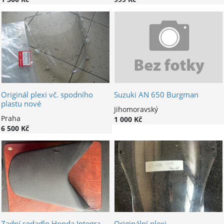
Originál plexi vč. spodního
Suzuki AN 650 Burgman
plastu nové
Jihomoravský
Praha
1 000 Kč
6 500 Kč
Zadní sedadlo Honda Integra
Originální plexi