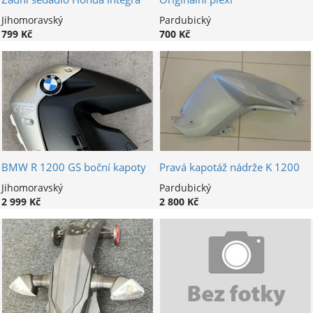
Jihomoravský
Pardubický
799 Kč
700 Kč
BMW R 1200 GS boční kapoty
Pravá kapotáž nádrže K 1200
Jihomoravský
Pardubický
2 999 Kč
2 800 Kč