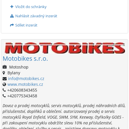
Vložit do schránky
Nahlásit závadný inzerát
Sdílet inzerát
Motobikes s.r.o.
Motoshop
Bylany
info@motobikes.cz
www.motobikes.cz
+420608343455
+420775343458
Dovoz a prodej motocyklů, servis motocyklů, prodej náhradních dílů,
příslušenství, doplňků a oblečení. autorizovaný prodej a servis
motocyklů Royal Enfield, VOGE, SWM, SYM, Keeway, čtyřkolky GOES -
při zakoupení motocyklu obdržíte slevu 10% na příslušenství,
doplňky, oblečení, služby a servis - zajistíme dopravu motocyklu k