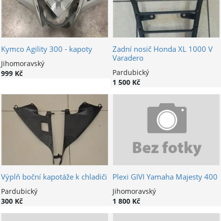
Kymco Agility 300 - kapoty
Zadní nosič Honda XL 1000 V
Varadero
Jihomoravský
Pardubický
999 Kč
1 500 Kč
Výplň boční kapotáže k chladiči
Plexi GIVI Yamaha Majesty 400
Pardubický
Jihomoravský
300 Kč
1 800 Kč