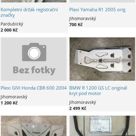
Kompletní držák registrační
Plexi Yamaha R1 2005 orig
značky
Jihomoravský
Pardubický
700 Kč
2 000 Kč
Plexi GIVI Honda CBR 600 2004
BMW R 1200 GS LC originál
kryt pod motor
Jihomoravský
Jihomoravský
1 200 Kč
2 499 Kč