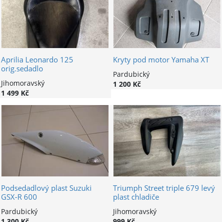
Aprilia Leonardo 125
Kryty pod motor Yamaha XT
orig.sedadlo
Pardubický
Jihomoravský
1 200 Kč
1 499 Kč
Podsedadlový plast Suzuki
Triumph Street triple 679 levý
GSX-R 600
plast chladiče
Pardubický
Jihomoravský
1 300 Kč
999 Kč