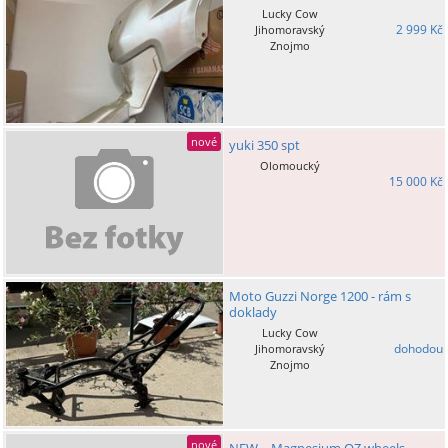
Lucky Cow
2 999 Kč
Jihomoravský
Znojmo
nové
yuki 350 spt
Olomoucký
15 000 Kč
Moto Guzzi Norge 1200 - rám s
doklady
Lucky Cow
dohodou
Jihomoravský
Znojmo
nové
NEW – Magnesium OZ wheels