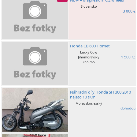
Slovensko
3 000 €
Honda CB 600 Hornet
Lucky Cow
1 500 Kč
Jihomoravský
Znojmo
Náhradní díly Honda SH 300 2010
najeto 10 tKm
Moravskoslezský
dohodou