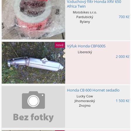
Vzduchový filtr Honda XRV 650
Africa Twin
Motobikes s.r.o.
700 Kč
Pardubický
Bylany
nové
Výfuk Honda CBF600S
Liberecký
2 000 Kč
Honda CB 600 Hornet sedadlo
Lucky Cow
1 500 Kč
Jihomoravský
Znojmo