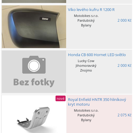
Víko levého kufru R 1200 R
Motobikes s.r.o.
2 000 Kč
Pardubický
Bylany
Honda CB 600 Hornet LED světlo
Lucky Cow
2 000 Kč
Jihomoravský
Znojmo
nové
Royal Enfield HNTR 350 hliníkový
kryt motoru
Motobikes s.r.o.
2 075 Kč
Pardubický
Bylany