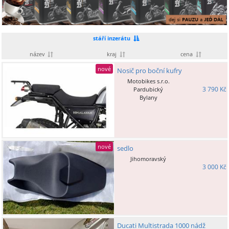
stáří inzerátu
název
kraj
cena
nové
Nosič pro boční kufry
Motobikes s.r.o.
3 790 Kč
Pardubický
Bylany
nové
sedlo
Jihomoravský
3 000 Kč
Ducati Multistrada 1000 nádž