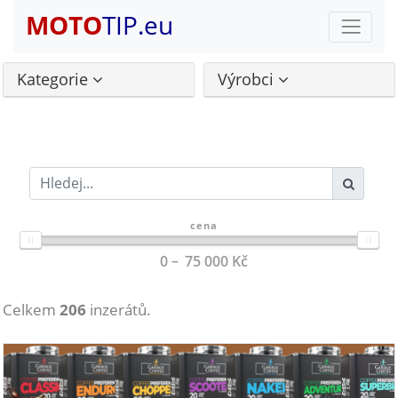
MOTO
TIP.eu
Kategorie
Výrobci
cena
0
75 000
Kč
Celkem
206
inzerátů.