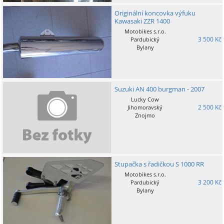
Originální koncovka výfuku
Kawasaki ZZR 1400
Motobikes s.r.o.
3 500 Kč
Pardubický
Bylany
Suzuki AN 400 burgman - 2007
Lucky Cow
2 500 Kč
Jihomoravský
Znojmo
Stupačka s řadičkou S 1000 RR
Motobikes s.r.o.
3 200 Kč
Pardubický
Bylany