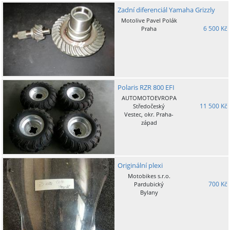
Zadní diferenciál Yamaha Grizzly
Motolive Pavel Polák
6 500 Kč
Praha
Polaris RZR 800 EFI
AUTOMOTOEVROPA
11 500 Kč
Středočeský
Vestec, okr. Praha-
západ
Originální plexi
Motobikes s.r.o.
700 Kč
Pardubický
Bylany