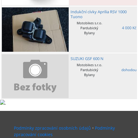
Indukční cívky Aprilia RSV 1000
Tuono
Motobikes s.r.o.
4 000 Kč
Pardubický
Bylany
SUZUKI GSF 600 N
Motobikes s.r.o.
dohodou
Pardubický
Bylany
Podmínky zpracování osobních údajů
•
Podmínky
zpracování cookies