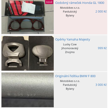
nové
Ozdobný rámeček Honda GL 1800
Motobikes s.r.o.
2 000 Kč
Pardubický
Bylany
Opěrky Yamaha Majesty
Lucky Cow
999 Kč
Jihomoravský
Znojmo
Originální řidítka BMW F 800
Motobikes s.r.o.
3 000 Kč
Pardubický
Bylany