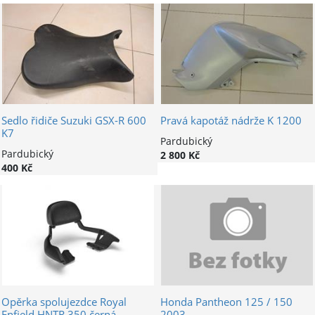
Sedlo řidiče Suzuki GSX-R 600
Pravá kapotáž nádrže K 1200
K7
Pardubický
Pardubický
2 800 Kč
400 Kč
Opěrka spolujezdce Royal
Honda Pantheon 125 / 150
Enfield HNTR 350 černá
2003