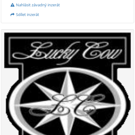
Nahlásit závadný inzerát
Sdílet inzerát