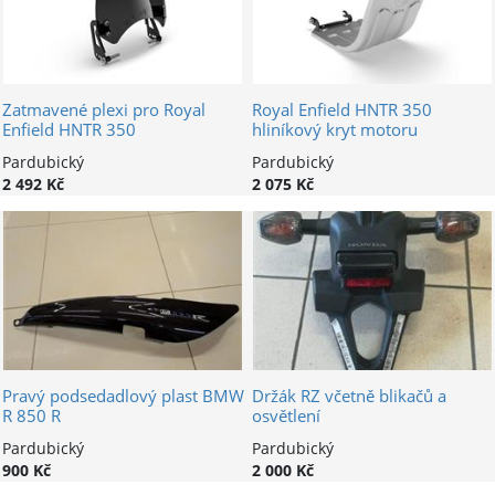
Zatmavené plexi pro Royal
Royal Enfield HNTR 350
Enfield HNTR 350
hliníkový kryt motoru
Pardubický
Pardubický
2 492 Kč
2 075 Kč
Pravý podsedadlový plast BMW
Držák RZ včetně blikačů a
R 850 R
osvětlení
Pardubický
Pardubický
900 Kč
2 000 Kč