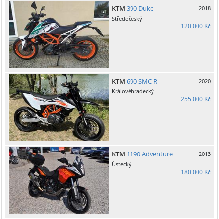
KTM
390 Duke
2018
Středočeský
120 000 Kč
KTM
690 SMC-R
2020
Královéhradecký
255 000 Kč
KTM
1190 Adventure
2013
Ústecký
180 000 Kč