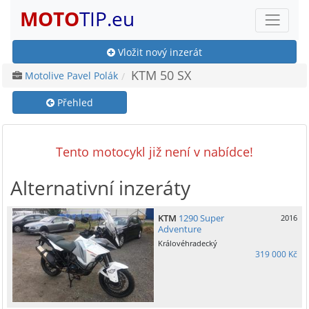
MOTO
TIP.eu
Vložit nový inzerát
KTM 50 SX
Motolive Pavel Polák
Přehled
Tento motocykl již není v nabídce!
Alternativní inzeráty
KTM
1290 Super
2016
Adventure
Královéhradecký
319 000 Kč