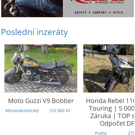
Poslední inzeráty
Moto Guzzi
V9 Bobber
Honda
Rebel 110
Touring | 5 000
Moravskoslezský
155 000 Kč
Záruka | TOP st
Odpočet DP
Praha
279 