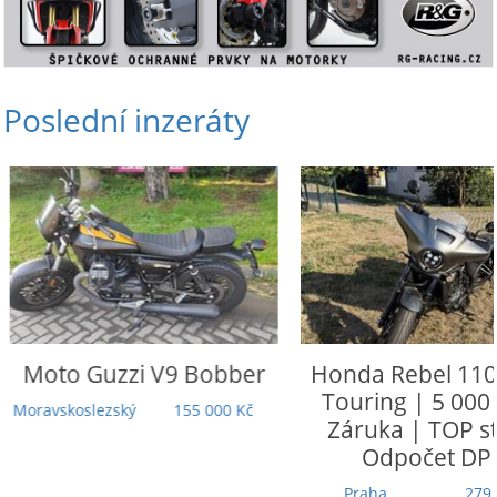
Poslední inzeráty
Moto Guzzi
V9 Bobber
Honda
Rebel 110
Touring | 5 000
Moravskoslezský
155 000 Kč
Záruka | TOP st
Odpočet DP
Praha
279 