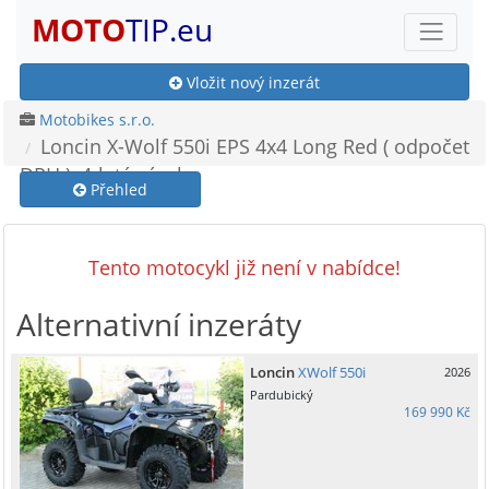
MOTO
TIP.eu
Vložit nový inzerát
Motobikes s.r.o.
Loncin X-Wolf 550i EPS 4x4 Long Red ( odpočet
DPH ), 4-letá záruka
Přehled
Tento motocykl již není v nabídce!
Alternativní inzeráty
Loncin
XWolf 550i
2026
Pardubický
169 990 Kč