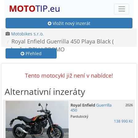
MOTO
TIP.eu
Vložit nový inzerát
Motobikes s.r.o.
Royal Enfield Guerrilla 450 Playa Black (
odpočet DPH ) PROMO
Přehled
Tento motocykl již není v nabídce!
Alternativní inzeráty
Royal Enfield
Guerrilla
2026
450
Pardubický
138 990 Kč