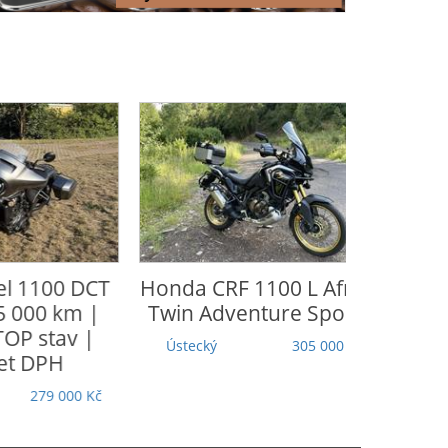
Honda
CRF 1100 L Africa
CFmoto
65
Twin Adventure Sports
Moravskoslezský
Ústecký
305 000 Kč