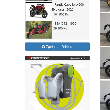
Fantic
Caballero 500
Explorer
2026
164 900 Kč
BSA
C 12
1956
59 900 Kč
Zpět na přehled