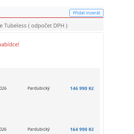
Přidat inzerát
e Tubeless ( odpočet DPH )
nabídce!
026
Pardubický
146 990 Kč
026
Pardubický
164 990 Kč