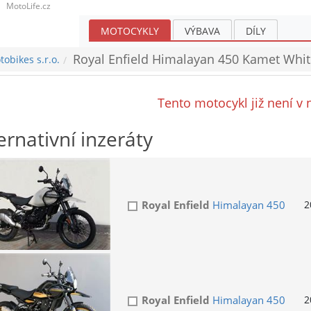
MotoLife.cz
MOTOCYKLY
VÝBAVA
DÍLY
Royal Enfield Himalayan 450 Kamet Whit
obikes s.r.o.
Tento motocykl již není v 
ernativní inzeráty
Royal Enfield
Himalayan 450
2
Royal Enfield
Himalayan 450
2