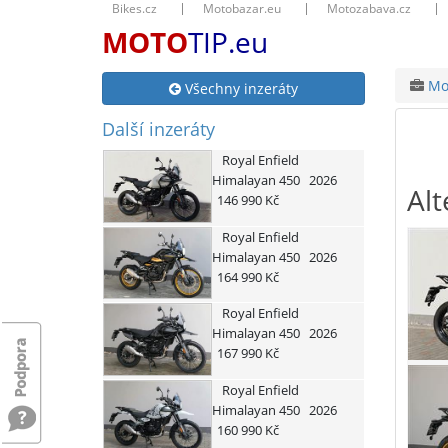
Bikes.cz
Motobazar.eu
Motozabava.cz
MOTO
TIP.eu
Mot
Všechny inzeráty
Další inzeráty
Royal Enfield
Himalayan 450
2026
Alt
146 990 Kč
Royal Enfield
Himalayan 450
2026
164 990 Kč
Royal Enfield
Himalayan 450
2026
167 990 Kč
Royal Enfield
Himalayan 450
2026
160 990 Kč