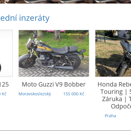
ední inzeráty
o Guzzi
V9 Bobber
Honda
Rebel 1100 DCT
Touring | 5 000 km |
koslezský
155 000 Kč
Záruka | TOP stav |
Odpočet DPH
Praha
279 000 Kč