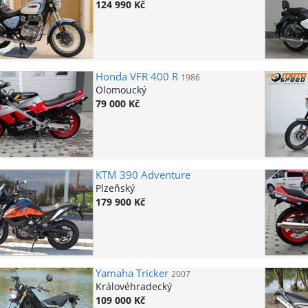
124 990 Kč
Honda
VFR 400 R
1986
Olomoucký
79 000 Kč
KTM
390 Adventure
Plzeňský
179 900 Kč
Yamaha
Tricker
2007
Královéhradecký
109 000 Kč