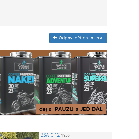
Odpovedět na inzerát
BSA
C 12
1956