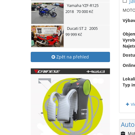
Ja
Yamaha
YZF-R125
MOTO 
2018
70 000 Kč
Výbav
Ducati
ST 2
2005
Obje
99 999 Kč
Vyrob
Najet
Dostu
Zpět na přehled
Onlin
Lokali
Typ i
Vl
Auto
Mot