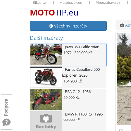
Bikes.cz
Motobazar.eu
Motozabava.cz
MOTO
TIP.eu
Au
Všechny inzeráty
Další inzeráty
Jawa
350 Californian
1972
329 000 Kč
Fantic
Caballero 500
Explorer
2026
164 900 Kč
BSA
C 12
1956
59 900 Kč
BMW
R 1100 RS
1996
99 999 Kč