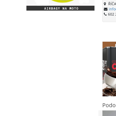
ŘÍČA
info
602 
Podo