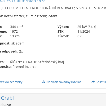
wa 350 Californian
1972
JE PO KOMPLETNÍ PROFESIONÁLNÍ RENOVACI.; S SPZ A TP. STK 2 
a:
nožní startér; tlumič řízení; 2-takt
3
m:
344 cm
Výkon:
25 kW (34 k)
eno:
1972
STK:
11/2024
o:
13 km
Původ:
CR
pnost:
skladem
e odpovědi:
2x
ta:
ŘÍČANY U PRAHY, Středočeský kraj
nzerátu:
firemní inzerce
ožit do schránky
Nahlásit závadný inzerát
Sdílet i
 Grabl
obazar