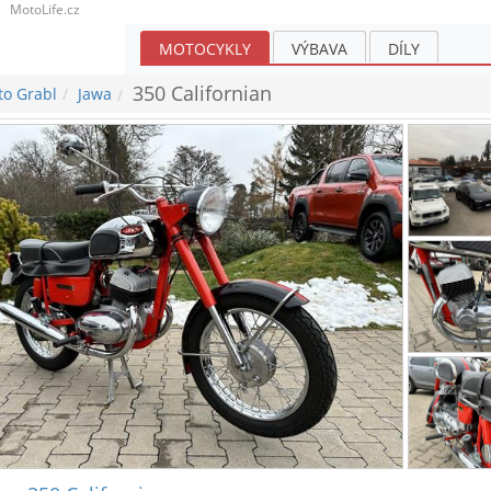
MotoLife.cz
MOTOCYKLY
VÝBAVA
DÍLY
350 Californian
to Grabl
Jawa