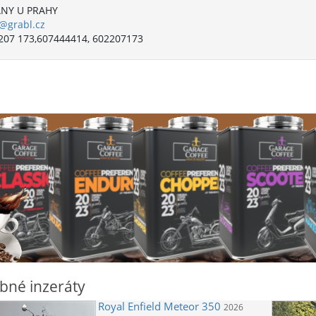
NY U PRAHY
@grabl.cz
207 173,607444414, 602207173
bné inzeráty
Royal Enfield
Meteor 350
2026