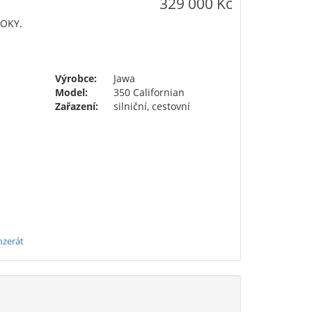
329 000 Kč
ROKY.
Výrobce:
Jawa
Model:
350 Californian
Zařazení:
silniční, cestovní
nzerát