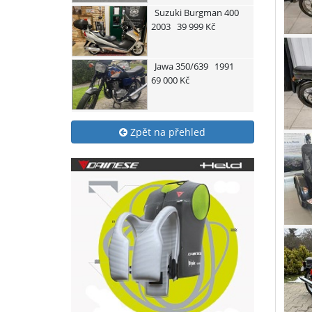
Suzuki
Burgman 400
2003
39 999 Kč
Jawa
350/639
1991
69 000 Kč
Zpět na přehled