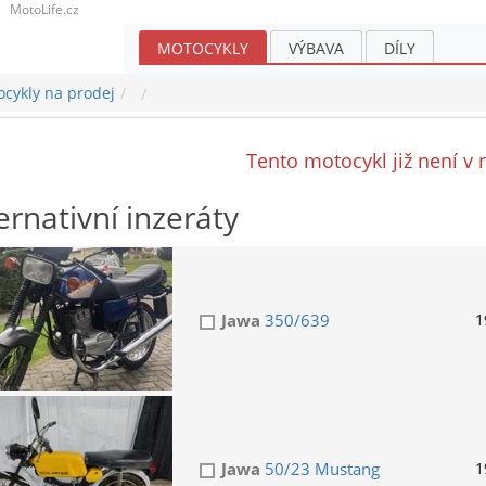
MotoLife.cz
MOTOCYKLY
VÝBAVA
DÍLY
cykly na prodej
Tento motocykl již není v 
ernativní inzeráty
Jawa
350/639
1
Jawa
50/23 Mustang
1