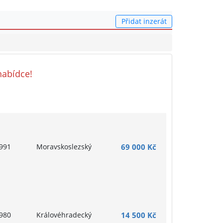
Přidat inzerát
nabídce!
991
Moravskoslezský
69 000 Kč
980
Královéhradecký
14 500 Kč