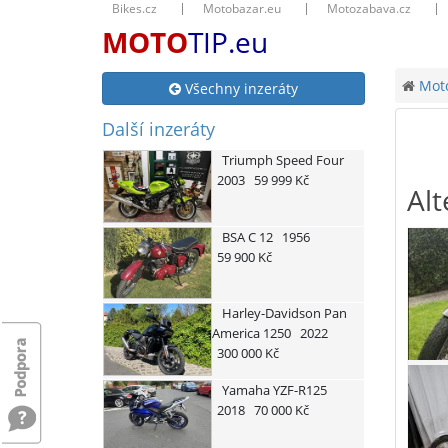
Bikes.cz
Motobazar.eu
Motozabava.cz
MOTO
TIP.eu
Moto
Všechny inzeráty
Další inzeráty
Triumph
Speed Four
2003
59 999 Kč
Alt
BSA
C 12
1956
59 900 Kč
Harley-Davidson
Pan
America 1250
2022
300 000 Kč
Yamaha
YZF-R125
2018
70 000 Kč