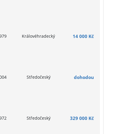
979
Královéhradecký
14 000 Kč
004
Středočeský
dohodou
972
Středočeský
329 000 Kč