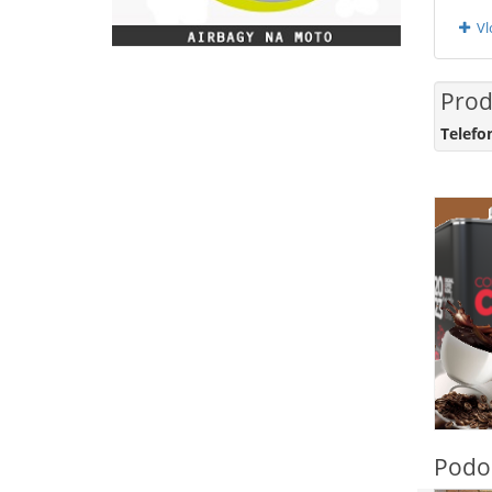
Vl
Prod
Telefo
Podo