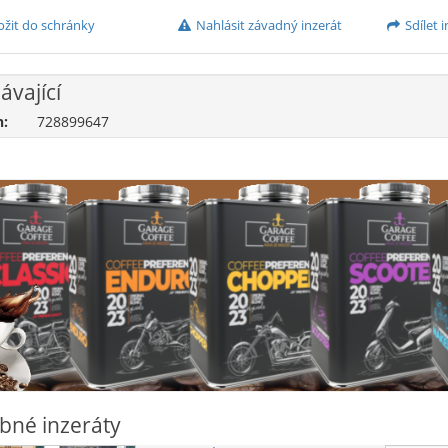
ožit do schránky
Nahlásit závadný inzerát
Sdílet i
ávající
n:
728899647
bné inzeráty