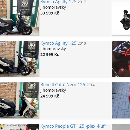
Kymco
Agility 125
2017
Jihomoravský
33 999 Kč
Kymco
Agility 125
2010
Jihomoravský
22 999 Kč
Benelli
Caffé Nero 125
2014
Jihomoravský
24 999 Kč
Kymco
People GT 125i-plexi-kufr