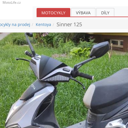
MotoLife.cz
MOTOCYKLY
VÝBAVA
DÍLY
Sinner 125
cykly na prodej
Kentoya