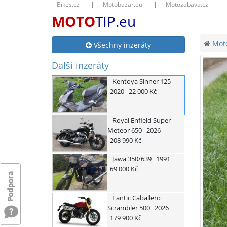
Bikes.cz
Motobazar.eu
Motozabava.cz
MOTO
TIP.eu
Moto
Všechny inzeráty
Další inzeráty
Kentoya
Sinner 125
2020
22 000 Kč
Royal Enfield
Super
Meteor 650
2026
208 990 Kč
Jawa
350/639
1991
69 000 Kč
Fantic
Caballero
Scrambler 500
2026
179 900 Kč