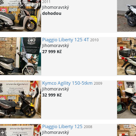
2011
Jihomoravský
dohodou
Piaggio
Liberty 125 4T
2010
Jihomoravský
27 999 Kč
Kymco
Agility 150-5tkm
2009
Jihomoravský
32 999 Kč
Piaggio
Liberty 125
2008
Jihomoravský