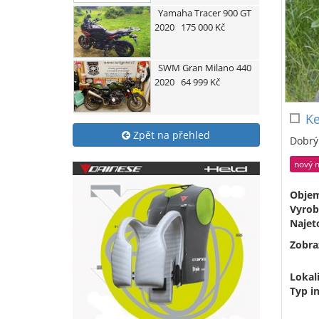
Yamaha
Tracer 900 GT
2020
175 000 Kč
SWM
Gran Milano 440
2020
64 999 Kč
Ke
Zpět na přehled
Dobrý 
nový 
Obje
Vyrob
Najet
Zobra
Lokali
Typ i