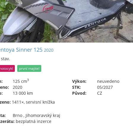
ntoya Sinner 125
2020
stav.
motocykl
první majitel
3
m:
125 cm
Výkon:
neuvedeno
eno:
2020
STK:
05/2027
o:
13 000 km
Původ:
CZ
zeno:
1411×, servisní knížka
ta:
Brno , Jihomoravský kraj
nzerátu:
bezplatná inzerce