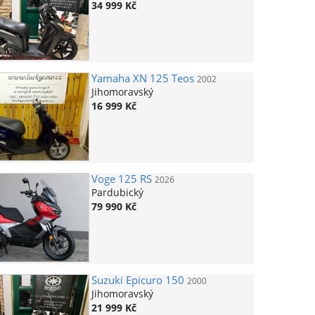
34 999 Kč
Yamaha
XN 125 Teos
2002
Jihomoravský
16 999 Kč
Voge
125 RS
2026
Pardubický
79 990 Kč
Suzuki
Epicuro 150
2000
Jihomoravský
21 999 Kč