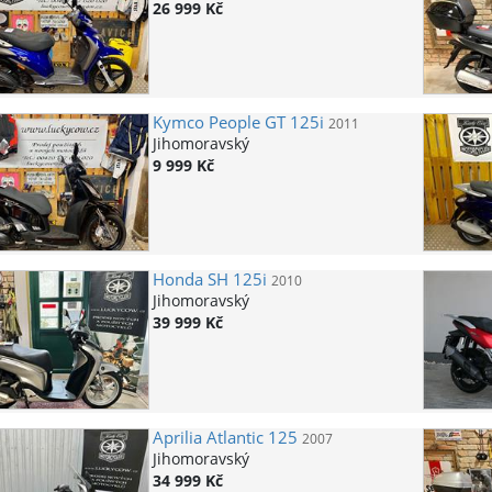
26 999 Kč
Kymco
People GT 125i
2011
Jihomoravský
9 999 Kč
Honda
SH 125i
2010
Jihomoravský
39 999 Kč
Aprilia
Atlantic 125
2007
Jihomoravský
34 999 Kč