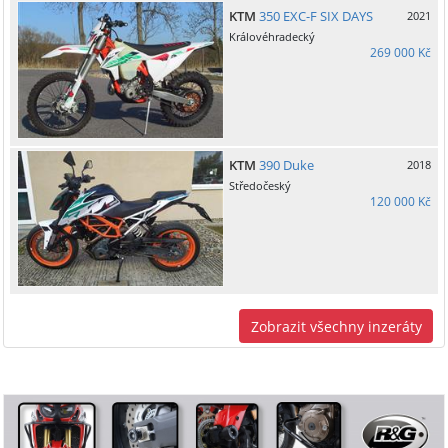
KTM
350 EXC-F SIX DAYS
2021
Královéhradecký
269 000 Kč
KTM
390 Duke
2018
Středočeský
120 000 Kč
Zobrazit všechny inzeráty