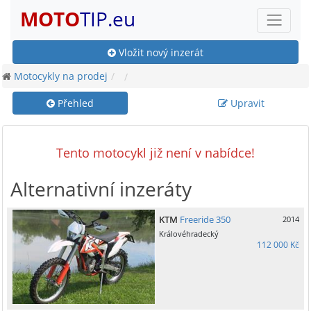
MOTO
TIP.eu
Vložit nový inzerát
Motocykly na prodej
Přehled
Upravit
Tento motocykl již není v nabídce!
Alternativní inzeráty
KTM
Freeride 350
2014
Královéhradecký
112 000 Kč