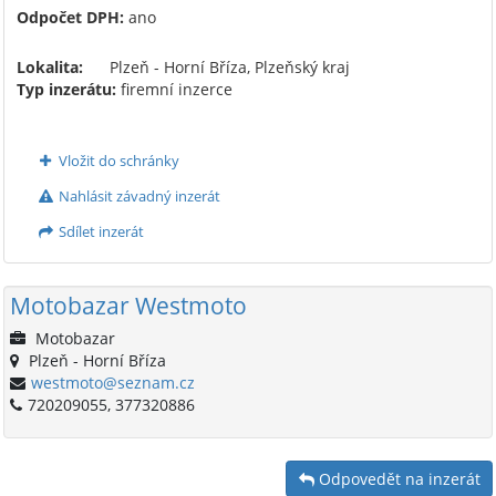
Odpočet DPH:
ano
Lokalita:
Plzeň - Horní Bříza, Plzeňský kraj
Typ inzerátu:
firemní inzerce
Vložit do schránky
Nahlásit závadný inzerát
Sdílet inzerát
Motobazar Westmoto
Motobazar
Plzeň - Horní Bříza
westmoto@seznam.cz
720209055, 377320886
Odpovedět na inzerát