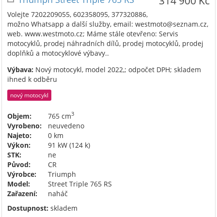
314 900 Kč
Volejte 7202209055, 602358095, 377320886,
možno Whatsapp a další služby, email: westmoto@seznam.cz,
web. www.westmoto.cz; Máme stále otevřeno: Servis
motocyklů, prodej náhradních dílů, prodej motocyklů, prodej
doplňků a motocyklové výbavy..
Výbava:
Nový motocykl, model 2022,; odpočet DPH; skladem
ihned k odběru
nový motocykl
3
Objem:
765 cm
Vyrobeno:
neuvedeno
Najeto:
0 km
Výkon:
91 kW (124 k)
STK:
ne
Původ:
CR
Výrobce:
Triumph
Model:
Street Triple 765 RS
Zařazení:
naháč
Dostupnost:
skladem