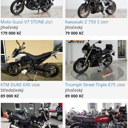
Moto Guzzi
V7 STONE
Kawasaki
Z 750 S
2021
2007
Jihočeský
Jihočeský
179 000 Kč
79 000 Kč
KTM
DUKE 690
Triumph
Street Triple 675
2008
2009
Středočeský
Jihočeský
89 000 Kč
89 000 Kč