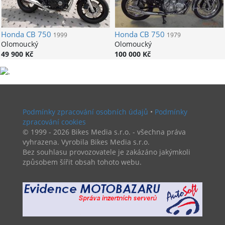
Honda
CB 750
Honda
CB 750
1999
1979
Olomoucký
Olomoucký
49 900 Kč
100 000 Kč
Podmínky zpracování osobních údajů
•
Podmínky
zpracování cookies
© 1999 - 2026 Bikes Media s.r.o. - všechna práva
vyhrazena. Vyrobila Bikes Media s.r.o.
Bez souhlasu provozovatele je zakázáno jakýmkoli
způsobem šířit obsah tohoto webu.