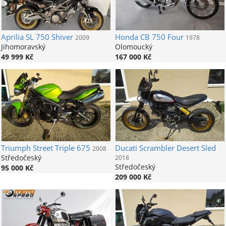
Aprilia
SL 750 Shiver
Honda
CB 750 Four
2009
1978
Jihomoravský
Olomoucký
49 999 Kč
167 000 Kč
Triumph
Street Triple 675
Ducati
Scrambler Desert Sled
2008
Středočeský
2018
Středočeský
95 000 Kč
209 000 Kč