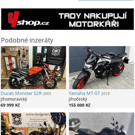
Podobné inzeráty
Ducati
Monster S2R
Yamaha
MT-07
2005
2019
Jihomoravský
Jihočeský
69 999 Kč
155 000 Kč