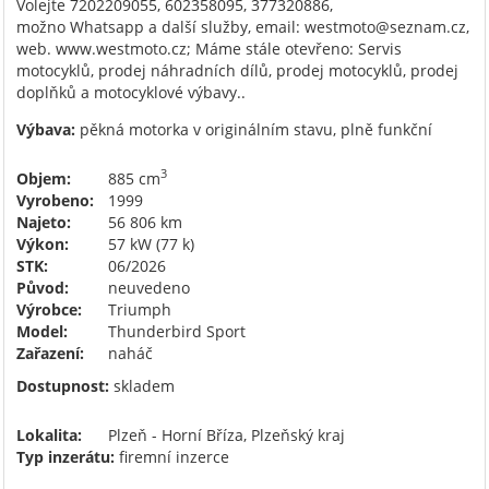
Volejte 7202209055, 602358095, 377320886,
možno Whatsapp a další služby, email: westmoto@seznam.cz,
web. www.westmoto.cz; Máme stále otevřeno: Servis
motocyklů, prodej náhradních dílů, prodej motocyklů, prodej
doplňků a motocyklové výbavy..
Výbava:
pěkná motorka v originálním stavu, plně funkční
3
Objem:
885 cm
Vyrobeno:
1999
Najeto:
56 806 km
Výkon:
57 kW (77 k)
STK:
06/2026
Původ:
neuvedeno
Výrobce:
Triumph
Model:
Thunderbird Sport
Zařazení:
naháč
Dostupnost:
skladem
Lokalita:
Plzeň - Horní Bříza, Plzeňský kraj
Typ inzerátu:
firemní inzerce