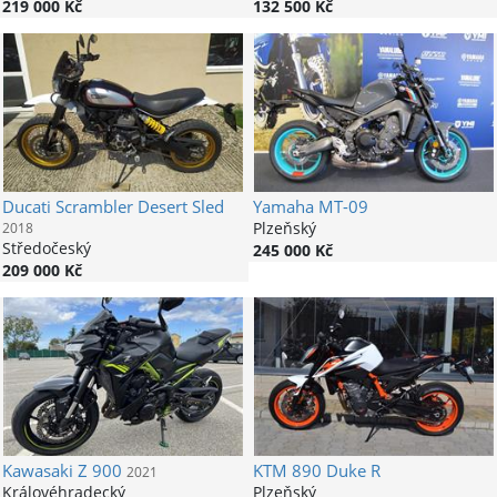
219 000 Kč
132 500 Kč
Ducati
Scrambler Desert Sled
Yamaha
MT-09
Plzeňský
2018
Středočeský
245 000 Kč
209 000 Kč
Kawasaki
Z 900
KTM
890 Duke R
2021
Královéhradecký
Plzeňský