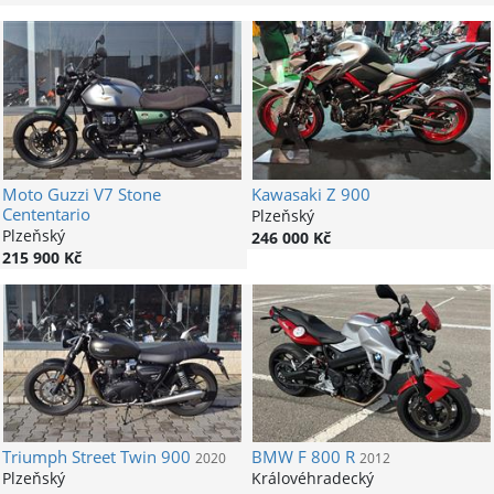
Moto Guzzi
V7 Stone
Kawasaki
Z 900
Cententario
Plzeňský
Plzeňský
246 000 Kč
215 900 Kč
Triumph
Street Twin 900
BMW
F 800 R
2020
2012
Plzeňský
Královéhradecký