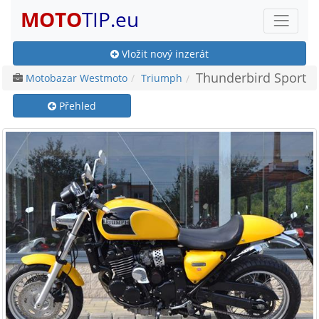
MOTO
TIP.eu
Vložit nový inzerát
Thunderbird Sport
Motobazar Westmoto
Triumph
Přehled