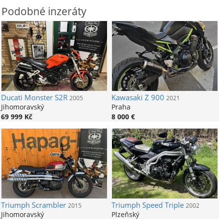
Podobné inzeráty
Ducati
Monster S2R
Kawasaki
Z 900
2005
2021
Jihomoravský
Praha
69 999 Kč
8 000 €
Triumph
Scrambler
Triumph
Speed Triple
2015
2002
Jihomoravský
Plzeňský