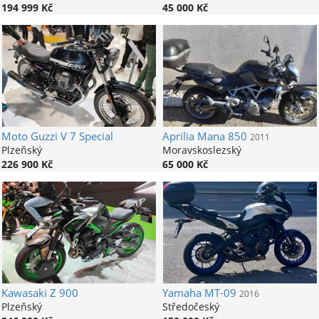
194 999 Kč
45 000 Kč
Moto Guzzi
V 7 Special
Aprilia
Mana 850
2011
Plzeňský
Moravskoslezský
226 900 Kč
65 000 Kč
Kawasaki
Z 900
Yamaha
MT-09
2016
Plzeňský
Středočeský