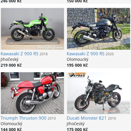
246 000 Kč
150 000 Kč
Kawasaki
Z 900 RS
Kawasaki
Z 900 RS
2018
2020
Jihočeský
Olomoucký
219 000 Kč
195 000 Kč
Triumph
Thruxton 900
Ducati
Monster 821
2010
2016
Olomoucký
Jihočeský
144 000 Kč
175 000 Kč