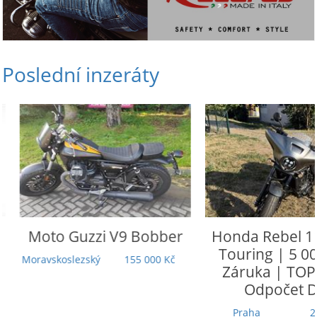
Poslední inzeráty
Moto Guzzi
V9 Bobber
Honda
Rebel 110
Touring | 5 000
Moravskoslezský
155 000 Kč
Záruka | TOP st
Odpočet DP
Praha
279 