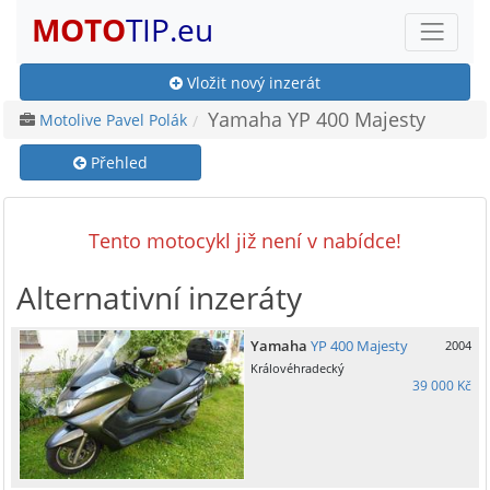
MOTO
TIP.eu
Vložit nový inzerát
Yamaha YP 400 Majesty
Motolive Pavel Polák
Přehled
Tento motocykl již není v nabídce!
Alternativní inzeráty
Yamaha
YP 400 Majesty
2004
Královéhradecký
39 000 Kč