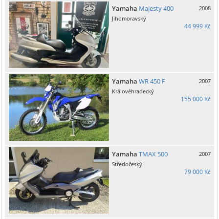
Yamaha
Majesty 400
2008
Jihomoravský
44 999 Kč
Yamaha
WR 450 F
2007
Královéhradecký
155 000 Kč
Yamaha
TMAX 500
2007
Středočeský
79 000 Kč