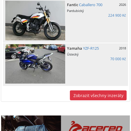
Fantic
Caballero 700
2026
Pardubický
224 900 Kč
Yamaha
YZF-R125
2018
Ústecký
70 000 Kč
Zobrazit všechny inzeráty